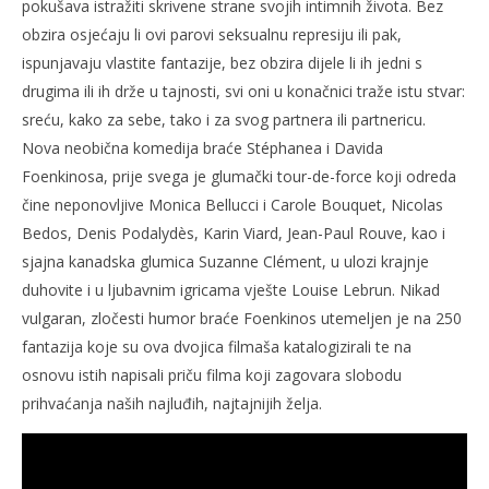
pokušava istražiti skrivene strane svojih intimnih života. Bez
obzira osjećaju li ovi parovi seksualnu represiju ili pak,
ispunjavaju vlastite fantazije, bez obzira dijele li ih jedni s
drugima ili ih drže u tajnosti, svi oni u konačnici traže istu stvar:
sreću, kako za sebe, tako i za svog partnera ili partnericu.
Nova neobična komedija braće Stéphanea i Davida
Foenkinosa, prije svega je glumački tour-de-force koji odreda
čine neponovljive Monica Bellucci i Carole Bouquet, Nicolas
Bedos, Denis Podalydès, Karin Viard, Jean-Paul Rouve, kao i
sjajna kanadska glumica Suzanne Clément, u ulozi krajnje
duhovite i u ljubavnim igricama vješte Louise Lebrun. Nikad
vulgaran, zločesti humor braće Foenkinos utemeljen je na 250
fantazija koje su ova dvojica filmaša katalogizirali te na
osnovu istih napisali priču filma koji zagovara slobodu
prihvaćanja naših najluđih, najtajnijih želja.