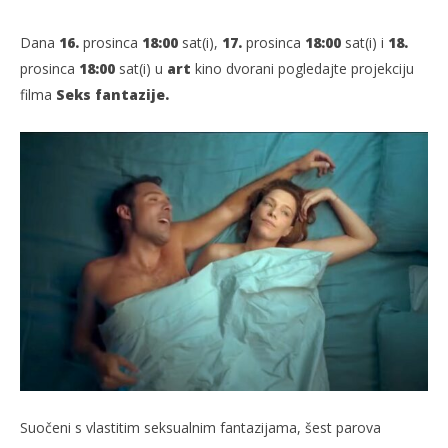
Dana
16.
prosinca
18:00
sat(i),
17.
prosinca
18:00
sat(i) i
18.
prosinca
18:00
sat(i) u
art
kino dvorani pogledajte projekciju
filma
Seks fantazije.
TRENUTNO OTVORENO
Projekcija filma: Seks fantazije
Po
13.12.2022.
13.
slatina.net
s
Suočeni s vlastitim seksualnim fantazijama, šest parova