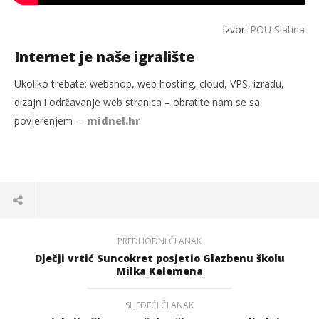
Izvor:
POU Slatina
Internet je naše igralište
Ukoliko trebate: webshop, web hosting, cloud, VPS, izradu,
dizajn i održavanje web stranica – obratite nam se sa
povjerenjem –
midnel.hr
PREDHODNI ČLANAK
Dječji vrtić Suncokret posjetio Glazbenu školu
Milka Kelemena
SLJEDEĆI ČLANAK