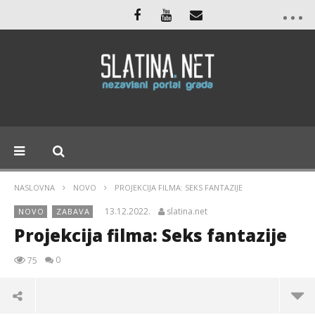
NASLOVNA
NOVO
PROJEKCIJA FILMA: SEKS FANTAZIJE
13.12.2022.
slatina.net
NOVO
ZABAVA
Projekcija filma: Seks fantazije
0
75