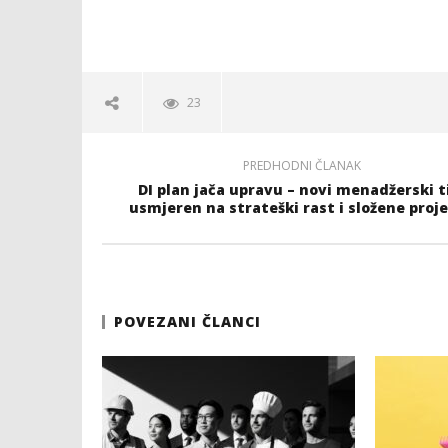
23
PREDHODNI ČLANAK
DI plan jača upravu – novi menadžerski 
usmjeren na strateški rast i složene proj
POVEZANI ČLANCI