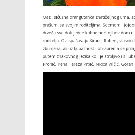
Oazi, sićušna orangutanka znatiželjnog uma, spre
prašumi sa svojim roditeljima, Seemom i JoJoo
drveća sve dok jedne kobne noći njihov dom u 
roditelja, Ozi spašavaju Kirani i Robert, vlasnic
zbunjena, ali uz ljubaznost i ohrabrenja se pri
putem znakovnog jezika koji je strpljivo i s lju
Prohić, Irena Tereza Prpić, Nikica Viličić, Go