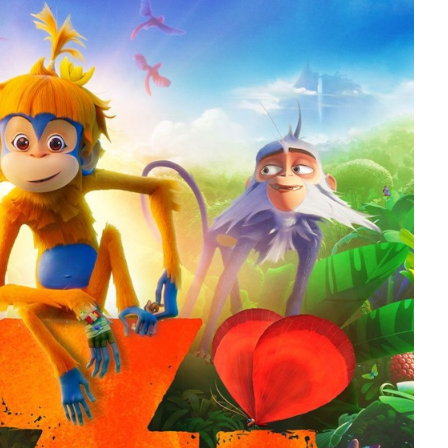
slova na području VPŽ
Ljeto donosi bezbrižnu igru, ali
i zdravstvene izazove
t
12.09.2025.
slatina.net