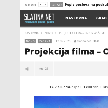
Popis poslova na podru
GRAD
NOVO
NOVO
NASLOVNA
GRAD
Astro Party
NOVO
HEP: Bez struje
GRAD
NASLOVNA
NOVO
PROJEKCIJA FILMA – OZI: GLAS ŠUME
NOVO
12.09.2025.
slatina.net
0
NOVO
ZABAVA
NOVO
Projekcija filma – 
KULTURA
13. akcija DDK u 2026.
GRAD
23
Prekid isporuke plina
GRAD
Od uboda insekata do 
NOVO
12. / 13. / 14.
rujna u
17:00
sati, u ki
Popis poslova na podru
GRAD