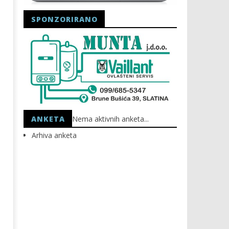
SPONZORIRANO
Astro Party
HEP: Bez struje
12.09.2025.
12.09.2025.
slatina.net
slatina.net
ANKETA
Nema aktivnih anketa...
Arhiva anketa