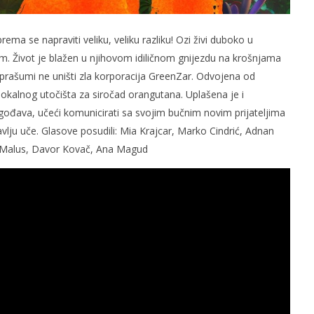
ma se napraviti veliku, veliku razliku! Ozi živi duboko u
m. Život je blažen u njihovom idiličnom gnijezdu na krošnjama
prašumi ne uništi zla korporacija GreenZar. Odvojena od
i lokalnog utočišta za siročad orangutana. Uplašena je i
lagođava, učeći komunicirati sa svojim bučnim novim prijateljima
bavlju uče. Glasove posudili: Mia Krajcar, Marko Cindrić, Adnan
ran Malus, Davor Kovač, Ana Magud