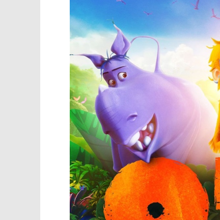
TRENUTNO OTVORENO
Projekcija filma – Ozi: Glas
Popis po
šume
12.09.2025.
slatina.ne
12.09.2025.
slatina.net