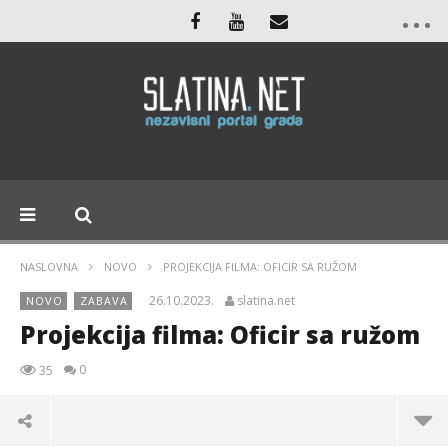
NASLOVNA
NOVO
PROJEKCIJA FILMA: OFICIR SA RUŽOM
26.10.2023.
slatina.net
NOVO
ZABAVA
Projekcija filma: Oficir sa ružom
0
35