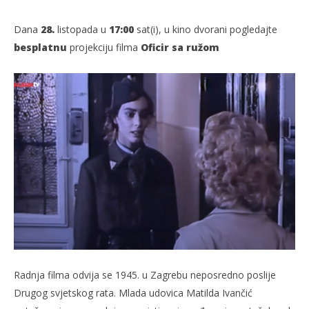
Dana
28.
listopada u
17:00
sat(i), u kino dvorani pogledajte​
besplatnu
projekciju filma
Oficir sa ružom
TRENUTNO OTVORENO
Projekcija filma: Oficir sa ružom
Po
26.10.2023.
26.
slatina.net
s
Radnja filma odvija se 1945. u Zagrebu neposredno poslije
Drugog svjetskog rata. Mlada udovica Matilda Ivančić