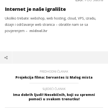
Internet je naše igralište
Ukoliko trebate: webshop, web hosting, cloud, VPS, izradu,
dizajn i održavanje web stranica – obratite nam se sa
povjerenjem –
midnel.hr
PREDHODNI ČLANAK
Projekcija filma: Servantes iz Malog mista
SLJEDEĆI ČLANAK
Ima dobrih ljudi! Nesebičnih, koji su spremni
pomoći u svakom trenutku!