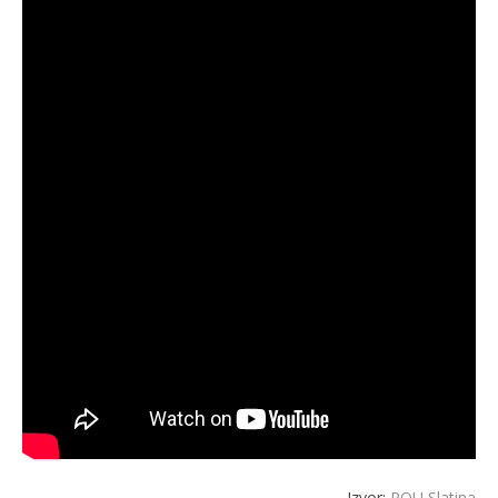
Izvor:
POU Slatina