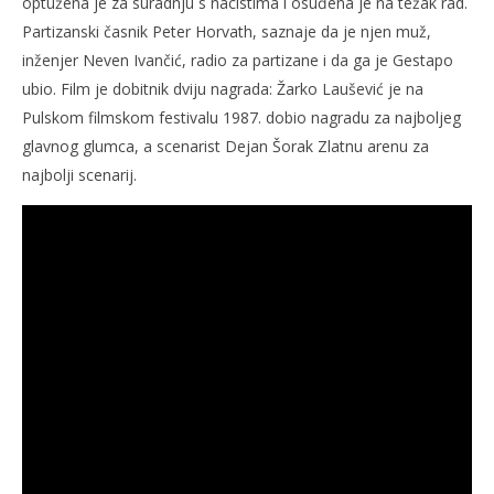
optužena je za suradnju s nacistima i osuđena je na težak rad.
Partizanski časnik Peter Horvath, saznaje da je njen muž,
inženjer Neven Ivančić, radio za partizane i da ga je Gestapo
ubio. Film je dobitnik dviju nagrada: Žarko Laušević je na
Pulskom filmskom festivalu 1987. dobio nagradu za najboljeg
glavnog glumca, a scenarist Dejan Šorak Zlatnu arenu za
najbolji scenarij.