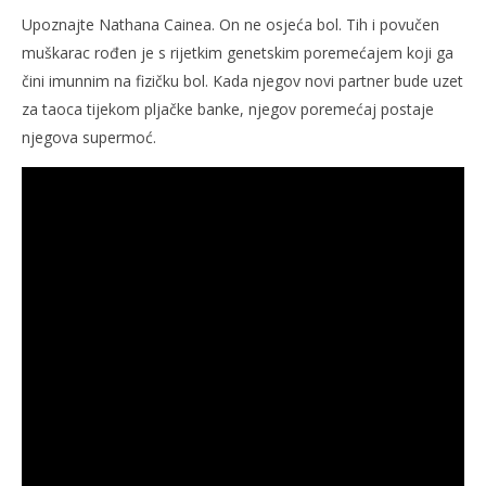
Upoznajte Nathana Cainea. On ne osjeća bol. Tih i povučen
muškarac rođen je s rijetkim genetskim poremećajem koji ga
čini imunnim na fizičku bol. Kada njegov novi partner bude uzet
za taoca tijekom pljačke banke, njegov poremećaj postaje
njegova supermoć.