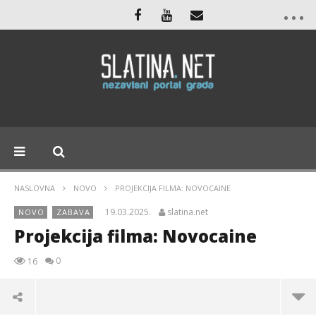
NASLOVNA
NOVO
PROJEKCIJA FILMA: NOVOCAINE
19.03.2025.
slatina.net
NOVO
ZABAVA
Projekcija filma: Novocaine
0
16