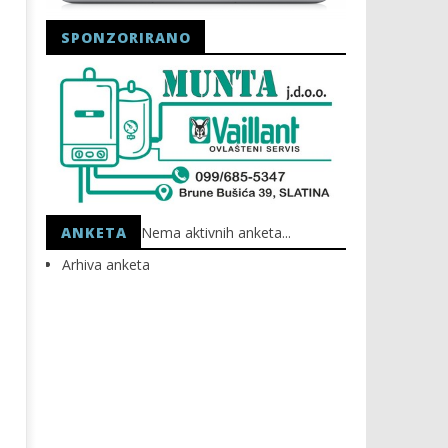
SPONZORIRANO
Astro Party
HEP: Bez struje
01.09.2020.
01.09.2020.
slatina.net
slatina.net
ANKETA
Nema aktivnih anketa...
Arhiva anketa