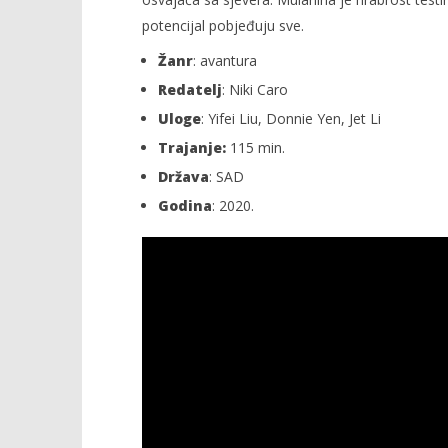
potencijal pobjeđuju sve.
Žanr
: avantura
Redatelj
: Niki Caro
Uloge
: Yifei Liu, Donnie Yen, Jet Li
Trajanje:
115 min.
Država
: SAD
Godina
: 2020.