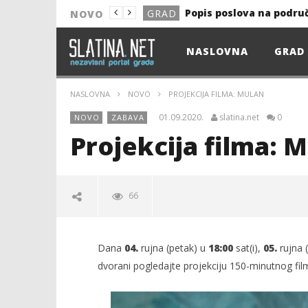
Popis poslova na podru
GRAD
NOVO
NOVO
NASLOVNA
GRAD
Astro Party
NOVO
HEP: Bez struje
GRAD
NASLOVNA
NOVO
PROJEKCIJA FILMA: MULAN
NOVO
01.09.2020.
slatina.net
0
NOVO
ZABAVA
NOVO
Projekcija filma: 
KULTURA
13. akcija DDK u 2026.
GRAD
66
Prekid isporuke plina
GRAD
Od uboda insekata do 
NOVO
Dana
04.
rujna (petak) u
18:00
sat(i),
05.
rujna 
Popis poslova na podru
GRAD
dvorani pogledajte projekciju 150-minutnog fi