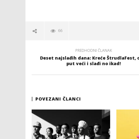
66
PREDHODNI ČLANAK
Deset najslađih dana: Kreće ŠtrudlaFest, 
put veći i slađi no ikad!
POVEZANI ČLANCI