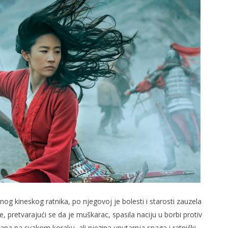
slova na području VPŽ
Ljeto donosi bezbrižnu igru, ali
i zdravstvene izazove
t
01.09.2020.
slatina.net
nog kineskog ratnika, po njegovoj je bolesti i starosti zauzela
e, pretvarajući se da je muškarac, spasila naciju u borbi protiv
rana na svakom koraku, ali njezina unutarnja snaga i ratnički