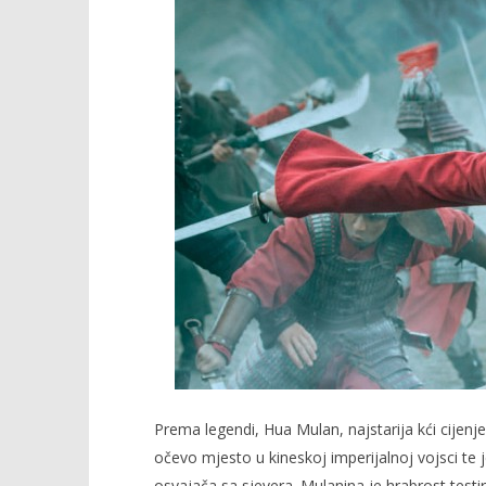
TRENUTNO OTVORENO
Projekcija filma: Mulan
Popis po
01.09.2020.
01.09.2020.
slatina.net
slatina.ne
Prema legendi, Hua Mulan, najstarija kći cijenje
očevo mjesto u kineskoj imperijalnoj vojsci te j
osvajača sa sjevera. Mulanina je hrabrost testi