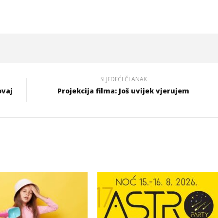
SLJEDEĆI ČLANAK
ovaj
Projekcija filma: Još uvijek vjerujem