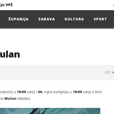
čju VPŽ
Ljeto donosi bezbrižnu igru, ali i zdravstvene izazove
ŽUPANIJA
ZABAVA
KULTURA
SPORT
Projekcija filma – SPIDER-MAN: Novo doba
Poduzetnička oluja: Priča o braći koja su u samo osam godina osvojila tržište
Mulan
4. Oluja Jazz Fest donosi dvije večeri vrhunskog jazza
VIŠE
sunčanice
(subota) u
18:00
sat(i) i
06.
rujna (nedjelja) u
18:00
sat(i) u kino
čju VPŽ
lma
Mulan
(Mulan).