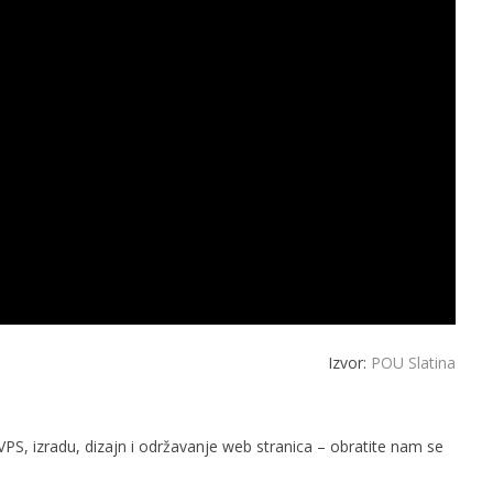
Izvor:
POU Slatina
PS, izradu, dizajn i održavanje web stranica – obratite nam se