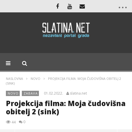
NASLOVNA
NOVO
PROJEKCIJA FILMA: MOJA ČUDOVIŠNA OBITELJ 2
(SINK)
01.02.2022.
slatina.net
NOVO
ZABAVA
Projekcija filma: Moja čudovišna
obitelj 2 (sink)
0
44