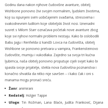
Godinu dana nakon njihove čudovišne avanture, obitelj
Wishbone ponovno živi svojim normalnim, ljudskim životima,
koji su ispunjeni svim uobičajenim svađama, stresovima i
svakodnevnim ludilom koje obiteljski život nosi. Iznenadni
susret s Milom Starr označava početak nove avanture zbog
koje svi njihovi normalni problemi nestaju. Kako bi oslobodili
Babu Jagu i Renfielda iz kandži Lovca na čudovišta, obitelj
Wishbone se ponovno pretvara u vampira, Frankensteinovo
čudovište, mumiju i vukodlaka. Zajedno sa svoja tri kućna
ljubimca, naša obitelj ponovno proputuje cijeli svijet kako bi
spasila svoje prijatelje, stekla nova čudovišna poznanstva i
konačno shvatila da nitko nije savršen – i kako čak i oni s
manama mogu pronaći sreću.
Žanr
: animirani
Redatelj
: Holger Tappe
Uloge
: Tin Rožman, Lana Blaće, Judita Franković, Dijana