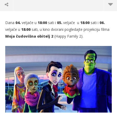
Dana
04.
veljače u
18:00
sati i
05.
veljače u
18:00
sati i
06.
veljače u
18:00
sati, u kino dvorani pogledajte projekciju filma
Moja čudovišna obitelj 2
(Happy Family 2).
TRENUTNO OTVORENO
Projekcija filma: Moja čudovišna obitelj 2 (sink)
Po
01.02.2022.
01.
slatina.net
s