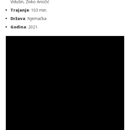
Vidušin, Živko Anočić
Trajanje
: 103 min.
Država
: Njemačka
Godina
: 2021.