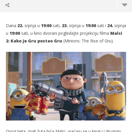
Dana
22.
srpnja u
19:00
sati,
23.
srpnja u
19:00
sati i
24.
srpnja
u
19:00
sati, u
kino dvorani pogledajte projekciju filma
Malci
2: Kako je Gru postao Gru
(Minions: The Rise of Gru).
TRENUTNO OTVORENO
Projekcija filma – Malci 2: Kako je Gru postao
Po
Gru
18.
s
18.07.2022.
slatina.net
Ovog ljeta, mali žuta bića Malci, vraćaju se u kina! U drugom