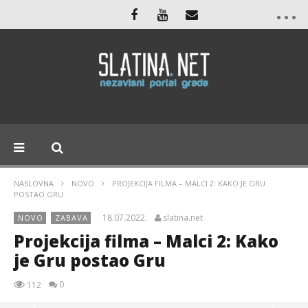
NASLOVNA
NOVO
PROJEKCIJA FILMA – MALCI 2: KAKO JE GRU
POSTAO GRU
18.07.2022.
slatina.net
NOVO
ZABAVA
Projekcija filma – Malci 2: Kako
je Gru postao Gru
0
112