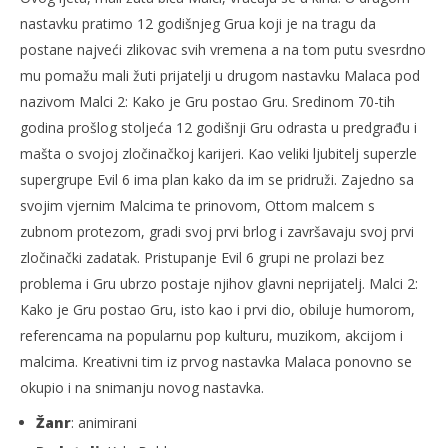
nastavku pratimo 12 godišnjeg Grua koji je na tragu da
postane najveći zlikovac svih vremena a na tom putu svesrdno
mu pomažu mali žuti prijatelji u drugom nastavku Malaca pod
nazivom Malci 2: Kako je Gru postao Gru. Sredinom 70-tih
godina prošlog stoljeća 12 godišnji Gru odrasta u predgrađu i
mašta o svojoj zločinačkoj karijeri. Kao veliki ljubitelj superzle
supergrupe Evil 6 ima plan kako da im se pridruži. Zajedno sa
svojim vjernim Malcima te prinovom, Ottom malcem s
zubnom protezom, gradi svoj prvi brlog i završavaju svoj prvi
zločinački zadatak. Pristupanje Evil 6 grupi ne prolazi bez
problema i Gru ubrzo postaje njihov glavni neprijatelj. Malci 2:
Kako je Gru postao Gru, isto kao i prvi dio, obiluje humorom,
referencama na popularnu pop kulturu, muzikom, akcijom i
malcima. Kreativni tim iz prvog nastavka Malaca ponovno se
okupio i na snimanju novog nastavka.
Žanr
: animirani