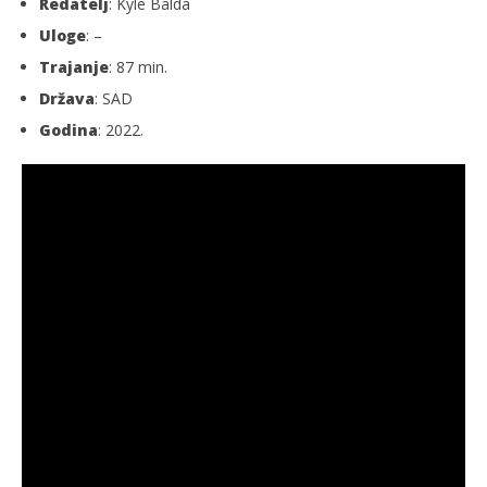
Redatelj
: Kyle Balda
Uloge
: –
Trajanje
: 87 min.
Država
: SAD
Godina
: 2022.