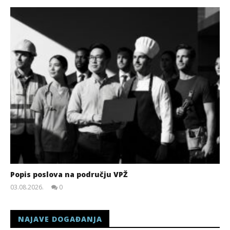
Popis poslova na području VPŽ
03.08.2026.
0
slatina.net
NAJAVE DOGAĐANJA