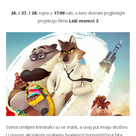
26. / 27. / 28.
rujna u
17:00
sati, u kino dvorani pogledajte
projekciju filma
Loši momci 2
TRENUTNO OTVORENO
Projekcija filma: Loši momci 2
Po
26.09.2025.
26.
slatina.net
s
Svima omiljeni kriminalci su se vratili, a ovaj put imaju društvo.
U novom akcijskom poglavlju hvaljenog humorističnog hita