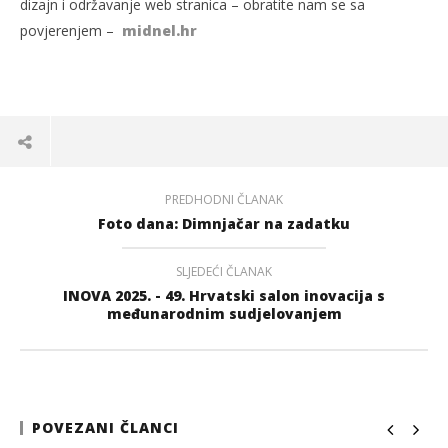
dizajn i održavanje web stranica – obratite nam se sa
povjerenjem –
midnel.hr
PREDHODNI ČLANAK
Foto dana: Dimnjačar na zadatku
SLJEDEĆI ČLANAK
INOVA 2025. - 49. Hrvatski salon inovacija s
međunarodnim sudjelovanjem
POVEZANI ČLANCI