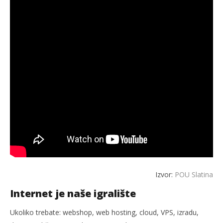
Izvor:
POU Slatina
Internet je naše igralište
Ukoliko trebate: webshop, web hosting, cloud, VPS, izradu,