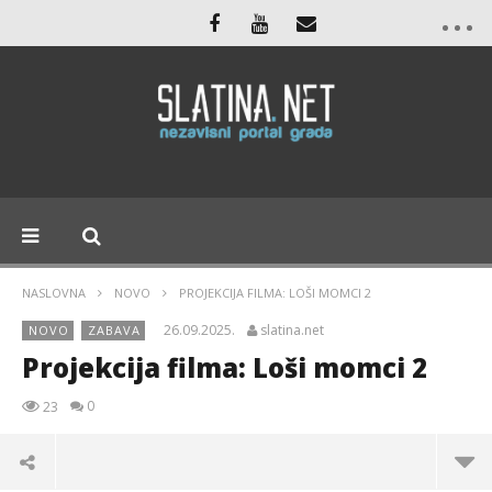
NASLOVNA
NOVO
PROJEKCIJA FILMA: LOŠI MOMCI 2
26.09.2025.
slatina.net
NOVO
ZABAVA
Projekcija filma: Loši momci 2
0
23