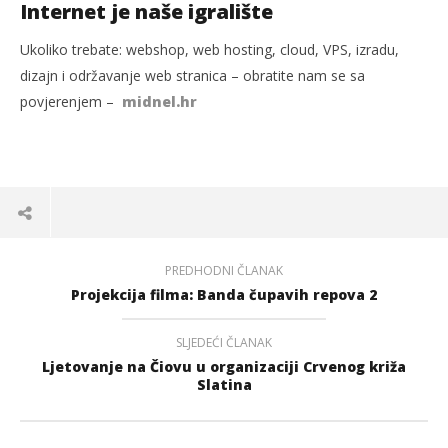
Internet je naše igralište
Ukoliko trebate: webshop, web hosting, cloud, VPS, izradu,
dizajn i održavanje web stranica – obratite nam se sa
povjerenjem –
midnel.hr
PREDHODNI ČLANAK
Projekcija filma: Banda čupavih repova 2
SLJEDEĆI ČLANAK
Ljetovanje na Čiovu u organizaciji Crvenog križa
Slatina