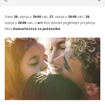
Dana
26.
srpnja u
20:00
sati,
27.
srpnja u
20:00
sati i
28.
srpnja u
20:00
sati, u
art
kino dvorani pogledajte​ projekciju
filma
Domaćinstvo za početnike
TRENUTNO OTVORENO
Projekcija filma: Domaćinstvo za početnike
Po
24.07.2024.
24.
slatina.net
s