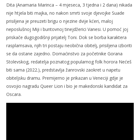
Dita (Anamaria Marinca – 4 mjeseca, 3 tjedna i 2 dana) nikada
nije htjela biti majka, no nakon smrti svoje djevojke Suade
prisiljena je preuzeti brigu o njezine dvije kćeri, maloj
neposlušnoj Miji i buntovnoj tinejdžerici Vanesi. U pomoć joj
priskače dugogodišnji prijatelj Toni. Dok se borba karaktera
rasplamsava, njih tri postaju neobična obitelj, prisiljena izboriti
se da ostane zajedno. Domaćinstvo za početnike Gorana
Stolevskog, redatelja poznatog popularnog folk horora Nećeš
biti sama (2022.), predstavlja žanrovski zaokret u napetu
obiteljsku dramu. Premijerno je prikazan u Veneciji gdje je
osvojio nagradu Queer Lion i bio je makedonski kandidat za
Oscara.