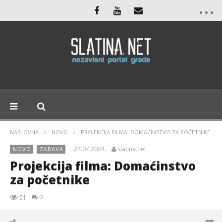
NASLOVNA
NOVO
PROJEKCIJA FILMA: DOMAĆINSTVO ZA POČETNIKE
24.07.2024.
slatina.net
NOVO
ZABAVA
Projekcija filma: Domaćinstvo
za početnike
0
51