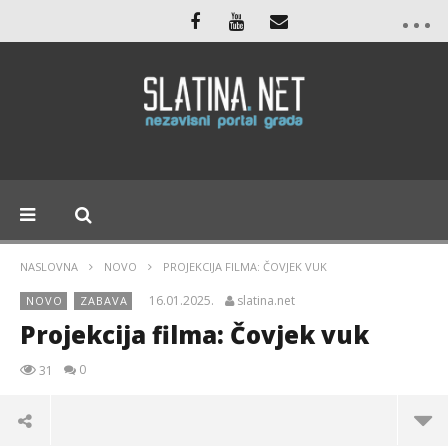
NASLOVNA
NOVO
PROJEKCIJA FILMA: ČOVJEK VUK
16.01.2025.
slatina.net
NOVO
ZABAVA
Projekcija filma: Čovjek vuk
0
31