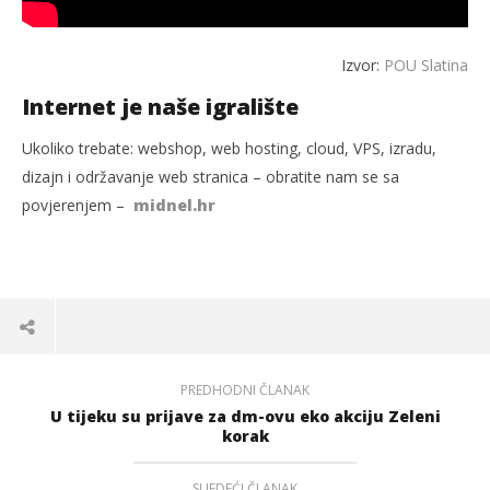
Izvor:
POU Slatina
Internet je naše igralište
Ukoliko trebate: webshop, web hosting, cloud, VPS, izradu,
dizajn i održavanje web stranica – obratite nam se sa
povjerenjem –
midnel.hr
PREDHODNI ČLANAK
U tijeku su prijave za dm-ovu eko akciju Zeleni
korak
SLJEDEĆI ČLANAK