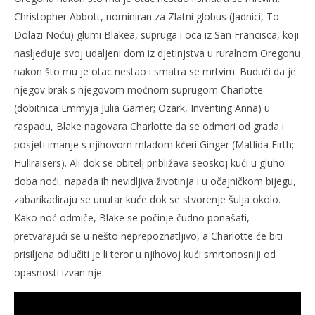
Christopher Abbott, nominiran za Zlatni globus (Jadnici, To
Dolazi Noću) glumi Blakea, supruga i oca iz San Francisca, koji
nasljeđuje svoj udaljeni dom iz djetinjstva u ruralnom Oregonu
nakon što mu je otac nestao i smatra se mrtvim. Budući da je
njegov brak s njegovom moćnom suprugom Charlotte
(dobitnica Emmyja Julia Garner; Ozark, Inventing Anna) u
raspadu, Blake nagovara Charlotte da se odmori od grada i
posjeti imanje s njihovom mladom kćeri Ginger (Matlida Firth;
Hullraisers). Ali dok se obitelj približava seoskoj kući u gluho
doba noći, napada ih nevidljiva životinja i u očajničkom bijegu,
zabarikadiraju se unutar kuće dok se stvorenje šulja okolo.
Kako noć odmiče, Blake se počinje čudno ponašati,
pretvarajući se u nešto neprepoznatljivo, a Charlotte će biti
prisiljena odlučiti je li teror u njihovoj kući smrtonosniji od
opasnosti izvan nje.