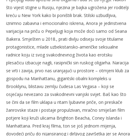
što vijest stigne u Rusiju, njezina je bajka ugrožena jer roditelji
kreću u New York kako bi poništili brak. Stilski uzbudljiva,
iznimno zabavna i emocionalno iskrena, Anora je jedinstvena
varijacija na priču o Pepeljugi koja može doći samo od Seana
Bakera. Smješten u 2018., prati divlju odiseju svoje titularne
protagonistice, mlade uzbekistansko-američke seksualne
radnice koju iz svog svakodnevnog života kao erotsku
plesačicu izbacuje nagli, rasipnički sin ruskog oligarha. Naracija
se vrti i zavija, prvo nas uranjajući u prostore – otmjeni klub za
gospodu na Manhattanu, gigantski obalni kompleks u
Brooklynu, blistavu zemlju čudesa Las Vegasa – koji se
osjećaju nevezano za svakodnevni vanjski svijet. Baš kao što
se čini da se film uklapa u ritam ljubavne priče, on preskače
žanrovske staze i postaje propulzivan, mračno smiješan film
potjere koji kruži ulicama Brighton Beacha, Coney Islanda i
Manhattana. Pred kraj filma, ton se još jednom mijenja,
dovodeći priču do nijansiranog i dirljivog završetka jer se Anora