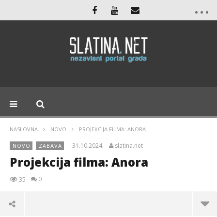
NASLOVNA
NOVO
PROJEKCIJA FILMA: ANORA
31.10.2024.
slatina.net
NOVO
ZABAVA
Projekcija filma: Anora
0
35