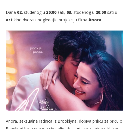
Dana
02.
studenog u
20:00
sati,
03.
studenog u
20:00
sati u
art
kino dvorani pogledajte​ projekciju filma
Anora
TRENUTNO OTVORENO
Projekcija filma: Anora
Po
31.10.2024.
31.
slatina.net
s
Anora, seksualna radnica iz Brooklyna, dobiva priliku za priču o
Pepeljugi kada upozna sina oligarha i uda se za njega. Nakon