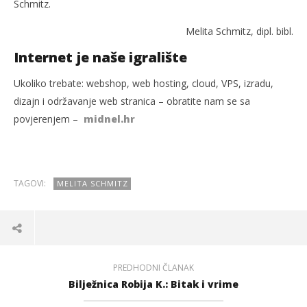
Schmitz.
Melita Schmitz, dipl. bibl.
Internet je naše igralište
Ukoliko trebate: webshop, web hosting, cloud, VPS, izradu,
dizajn i održavanje web stranica – obratite nam se sa
povjerenjem –
midnel.hr
TAGOVI:
MELITA SCHMITZ
PREDHODNI ČLANAK
Bilježnica Robija K.: Bitak i vrime