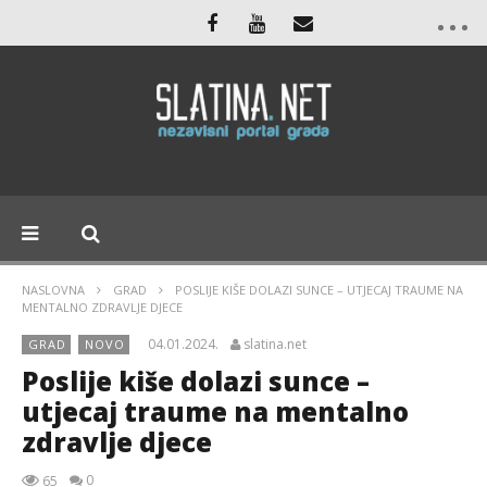
NASLOVNA
GRAD
POSLIJE KIŠE DOLAZI SUNCE – UTJECAJ TRAUME NA
MENTALNO ZDRAVLJE DJECE
04.01.2024.
slatina.net
GRAD
NOVO
Poslije kiše dolazi sunce –
utjecaj traume na mentalno
zdravlje djece
0
65