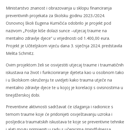
slatina.net
Ministarstvo znanost i obrazovanja u sklopu financiranja
preventivnih projekata za školsku godinu 2023./2024.
Osnovnoj školi Eugena Kumičića odobrilo je projekt pod
nazivom „Poslije kiše dolazi sunce –utjecaj traume na
mentalno zdravlje djece“ u vrijednosti od 1.400,00 eura.
Projekt je Učiteljskom vijeću dana 3. siječnja 2024. predstavila
Melita Schmitz.
Ovim projektom želi se osvijestiti utjecaj traume i traumatičnih
iskustava na život i funkcioniranje djeteta kao u osobnom tako
i u školskom okruženju te uvidjeti kako trauma utječe na
mentalno zdravlje djece te u kojoj je korelaciji s ovisnostima u
tinejdžerskoj dobi.
Preventivne aktivnosti sadržavat će izlaganja i radionice s
temom traume koje će pridonijeti osvještavanju uzroka i
posljedica traumatskih iskustava te koje se preventivne tehnike
i alati mogu primijeniti u radu s učenicima (mindfulnessa,