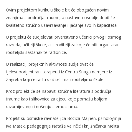
Ovim projektom kurikulu škole bit će obogaćen novim
znanjima s područja traume, a nastavno osoblje dobit će
kvalitetno stručno usavršavanje i jačanje svojih kapaciteta.
U projektu će sudjelovati prvenstveno učenici prvog i osmog
razreda, učitelji škole, ali i roditelji za koje će biti organiziran
roditeljski sastanak te radionice.
U realizaciji projektnih aktivnosti sudjelovat će
tjelesnoorijentirani terapeuti iz Centra Snaga namjere iz
Zagreba koji će raditi s učiteljima i roditeljima škole.
Kroz projekt će se nabaviti stručna literatura s područja
traume kao i slikovnice za djecu koje pomažu boljem
razumijevanju i nošenju s emocijama.
Projekt su osmislile ravnateljica Božica Majhen, psihologinja
Iva Matek, pedagoginja Nataša Valinčić i knjižničarka Melita