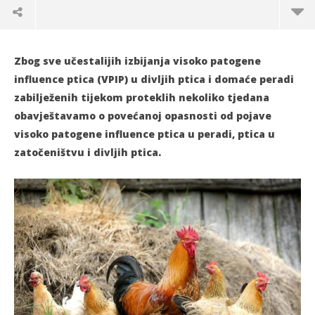
Zbog sve učestalijih izbijanja visoko patogene
influence ptica (VPIP) u divljih ptica i domaće peradi
zabilježenih tijekom proteklih nekoliko tjedana
obavještavamo o povećanoj opasnosti od pojave
visoko patogene influence ptica u peradi, ptica u
zatočeništvu i divljih ptica.
TRENUTNO OTVORENO
Posjednici peradi trebaju pojačati
Po
biosigurnosne mjere
06.
s
06.11.2021.
slatina.net