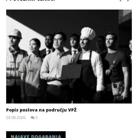
Popis poslova na području VPŽ
03.08.2026.
0
slatina.net
NAJAVE DOGAĐANJA