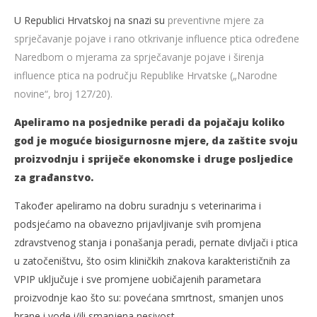
U Republici Hrvatskoj na snazi su
preventivne mjere za
sprječavanje pojave i rano otkrivanje influence ptica određene
Naredbom o mjerama za sprječavanje pojave i širenja
influence ptica na području Republike Hrvatske („Narodne
novine“, broj 127/20).
Apeliramo na posjednike peradi da pojačaju koliko
god je moguće biosigurnosne mjere, da zaštite svoju
proizvodnju i spriječe ekonomske i druge posljedice
za građanstvo.
Također apeliramo na dobru suradnju s veterinarima i
podsjećamo na obavezno prijavljivanje svih promjena
zdravstvenog stanja i ponašanja peradi, pernate divljači i ptica
u zatočeništvu, što osim kliničkih znakova karakterističnih za
VPIP uključuje i sve promjene uobičajenih parametara
proizvodnje kao što su: povećana smrtnost, smanjen unos
hrane i vode i/ili smanjena nesivost.