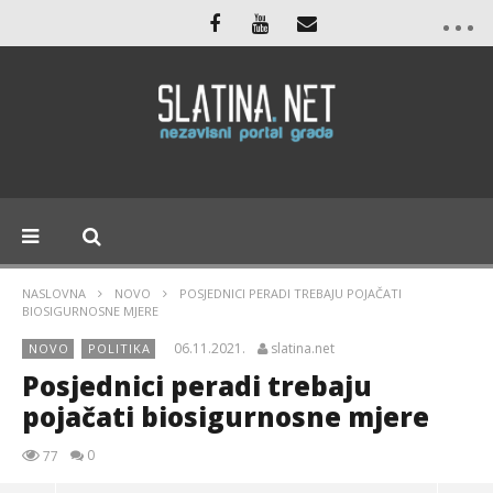
NASLOVNA
NOVO
POSJEDNICI PERADI TREBAJU POJAČATI
BIOSIGURNOSNE MJERE
06.11.2021.
slatina.net
NOVO
POLITIKA
Posjednici peradi trebaju
pojačati biosigurnosne mjere
0
77