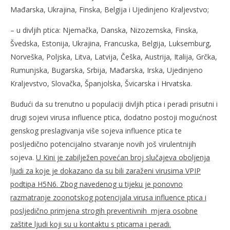
Mađarska, Ukrajina, Finska, Belgija i Ujedinjeno Kraljevstvo;
– u divljih ptica: Njemačka, Danska, Nizozemska, Finska,
Švedska, Estonija, Ukrajina, Francuska, Belgija, Luksemburg,
Norveška, Poljska, Litva, Latvija, Češka, Austrija, Italija, Grčka,
Rumunjska, Bugarska, Srbija, Mađarska, Irska, Ujedinjeno
Kraljevstvo, Slovačka, Španjolska, Švicarska i Hrvatska.
Budući da su trenutno u populaciji divljih ptica i peradi prisutni i
drugi sojevi virusa influence ptica, dodatno postoji mogućnost
genskog preslagivanja više sojeva influence ptica te
posljedično potencijalno stvaranje novih još virulentnijih
sojeva.
U Kini je zabilježen povećan broj slučajeva oboljenja
ljudi za koje je dokazano da su bili zaraženi virusima VPIP
podtipa H5N6. Zbog navedenog u tijeku je ponovno
razmatranje zoonotskog potencijala virusa influence ptica i
posljedično primjena strogih preventivnih mjera osobne
zaštite ljudi koji su u kontaktu s pticama i peradi.