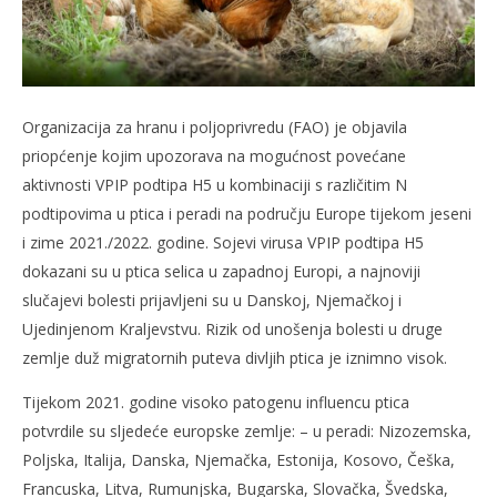
Organizacija za hranu i poljoprivredu (FAO) je objavila
priopćenje kojim upozorava na mogućnost povećane
aktivnosti VPIP podtipa H5 u kombinaciji s različitim N
podtipovima u ptica i peradi na području Europe tijekom jeseni
i zime 2021./2022. godine. Sojevi virusa VPIP podtipa H5
dokazani su u ptica selica u zapadnoj Europi, a najnoviji
slučajevi bolesti prijavljeni su u Danskoj, Njemačkoj i
Ujedinjenom Kraljevstvu. Rizik od unošenja bolesti u druge
zemlje duž migratornih puteva divljih ptica je iznimno visok.
Tijekom 2021. godine visoko patogenu influencu ptica
potvrdile su sljedeće europske zemlje: – u peradi: Nizozemska,
Poljska, Italija, Danska, Njemačka, Estonija, Kosovo, Češka,
Francuska, Litva, Rumunjska, Bugarska, Slovačka, Švedska,