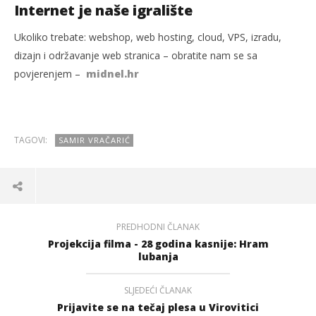
Internet je naše igralište
Ukoliko trebate: webshop, web hosting, cloud, VPS, izradu,
dizajn i održavanje web stranica – obratite nam se sa
povjerenjem –
midnel.hr
TAGOVI:
SAMIR VRAČARIĆ
PREDHODNI ČLANAK
Projekcija filma - 28 godina kasnije: Hram
lubanja
SLJEDEĆI ČLANAK
Prijavite se na tečaj plesa u Virovitici