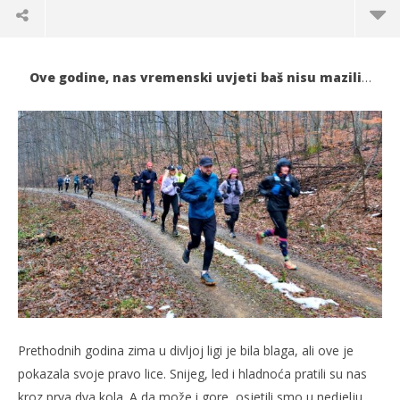
Ove godine, nas vremenski uvjeti baš nisu mazili
…
TRENUTNO OTVORENO
Održano 3. kolo Divlje lige Slatina – Poligon
Po
26.01.2026.
26.
Prethodnih godina zima u divljoj ligi je bila blaga, ali ove je
slatina.net
s
pokazala svoje pravo lice. Snijeg, led i hladnoća pratili su nas
kroz prva dva kola. A da može i gore, osjetili smo u nedjelju