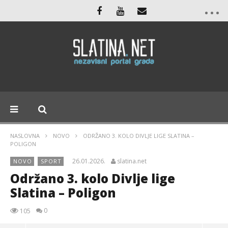
NASLOVNA
NOVO
ODRŽANO 3. KOLO DIVLJE LIGE SLATINA –
POLIGON
26.01.2026.
slatina.net
NOVO
SPORT
Održano 3. kolo Divlje lige
Slatina – Poligon
0
105