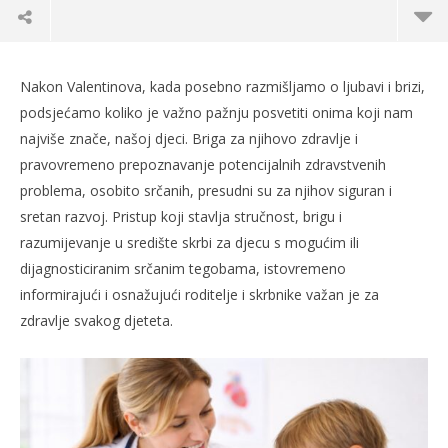
Nakon Valentinova, kada posebno razmišljamo o ljubavi i brizi,
podsjećamo koliko je važno pažnju posvetiti onima koji nam
najviše znače, našoj djeci. Briga za njihovo zdravlje i
pravovremeno prepoznavanje potencijalnih zdravstvenih
problema, osobito srčanih, presudni su za njihov siguran i
sretan razvoj. Pristup koji stavlja stručnost, brigu i
razumijevanje u središte skrbi za djecu s mogućim ili
dijagnosticiranim srčanim tegobama, istovremeno
informirajući i osnažujući roditelje i skrbnike važan je za
TRENUTNO OTVORENO
zdravlje svakog djeteta.
Od ljubavi do zdravlja: Kako pratiti i čuvati
Po
dječje srce
20.
s
20.02.2026.
slatina.net