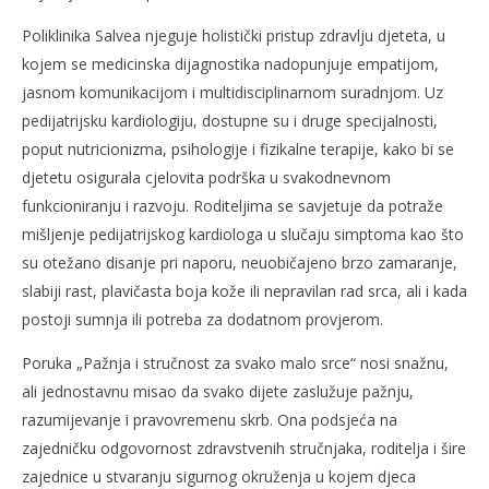
Poliklinika Salvea njeguje holistički pristup zdravlju djeteta, u
kojem se medicinska dijagnostika nadopunjuje empatijom,
jasnom komunikacijom i multidisciplinarnom suradnjom. Uz
pedijatrijsku kardiologiju, dostupne su i druge specijalnosti,
poput nutricionizma, psihologije i fizikalne terapije, kako bi se
djetetu osigurala cjelovita podrška u svakodnevnom
funkcioniranju i razvoju. Roditeljima se savjetuje da potraže
mišljenje pedijatrijskog kardiologa u slučaju simptoma kao što
su otežano disanje pri naporu, neuobičajeno brzo zamaranje,
slabiji rast, plavičasta boja kože ili nepravilan rad srca, ali i kada
postoji sumnja ili potreba za dodatnom provjerom.
Poruka „Pažnja i stručnost za svako malo srce“ nosi snažnu,
ali jednostavnu misao da svako dijete zaslužuje pažnju,
razumijevanje i pravovremenu skrb. Ona podsjeća na
zajedničku odgovornost zdravstvenih stručnjaka, roditelja i šire
zajednice u stvaranju sigurnog okruženja u kojem djeca