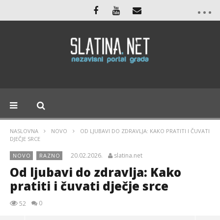
NASLOVNA
NOVO
OD LJUBAVI DO ZDRAVLJA: KAKO PRATITI I ČUVATI
DJEČJE SRCE
20.02.2026.
slatina.net
NOVO
RAZNO
Od ljubavi do zdravlja: Kako
pratiti i čuvati dječje srce
0
52