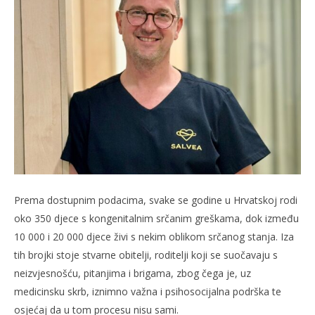
Prema dostupnim podacima, svake se godine u Hrvatskoj rodi
oko 350 djece s kongenitalnim srčanim greškama, dok između
10 000 i 20 000 djece živi s nekim oblikom srčanog stanja. Iza
tih brojki stoje stvarne obitelji, roditelji koji se suočavaju s
neizvjesnošću, pitanjima i brigama, zbog čega je, uz
medicinsku skrb, iznimno važna i psihosocijalna podrška te
osjećaj da u tom procesu nisu sami.