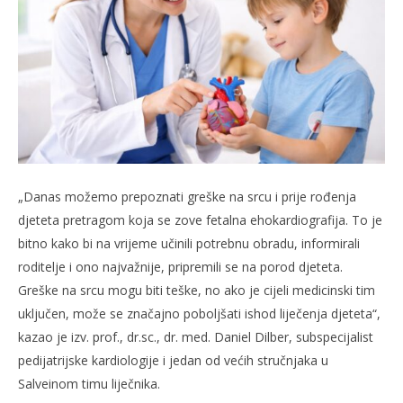
„Danas možemo prepoznati greške na srcu i prije rođenja
djeteta pretragom koja se zove fetalna ehokardiografija. To je
bitno kako bi na vrijeme učinili potrebnu obradu, informirali
roditelje i ono najvažnije, pripremili se na porod djeteta.
Greške na srcu mogu biti teške, no ako je cijeli medicinski tim
uključen, može se značajno poboljšati ishod liječenja djeteta“,
kazao je izv. prof., dr.sc., dr. med. Daniel Dilber, subspecijalist
pedijatrijske kardiologije i jedan od većih stručnjaka u
Salveinom timu liječnika.