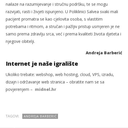
nailaze na razumijevanje i stručnu podršku, te se mogu
razvijati, rasti i živjeti ispunjeno. U Poliklinici Salvea svaki mali
pacijent promatra se kao cjelovita osoba, s vlastitim
potrebama i ritmom, a stručan i pažljiv pristup usmjeren je ne
samo prema zdravlju srca, već i prema kvaliteti života djeteta i
njegove obitelji.
Andreja Barberić
Internet je naše igralište
Ukoliko trebate: webshop, web hosting, cloud, VPS, izradu,
dizajn i održavanje web stranica – obratite nam se sa
povjerenjem –
midnel.hr
TAGOVI:
ANDREJA BARBERIĆ