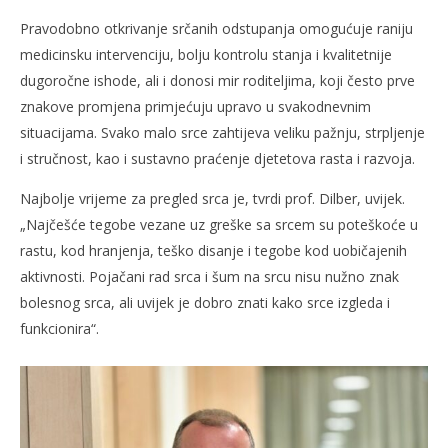
Pravodobno otkrivanje srčanih odstupanja omogućuje raniju
medicinsku intervenciju, bolju kontrolu stanja i kvalitetnije
dugoročne ishode, ali i donosi mir roditeljima, koji često prve
znakove promjena primjećuju upravo u svakodnevnim
situacijama. Svako malo srce zahtijeva veliku pažnju, strpljenje
i stručnost, kao i sustavno praćenje djetetova rasta i razvoja.
Najbolje vrijeme za pregled srca je, tvrdi prof. Dilber, uvijek.
„Najčešće tegobe vezane uz greške sa srcem su poteškoće u
rastu, kod hranjenja, teško disanje i tegobe kod uobičajenih
aktivnosti. Pojačani rad srca i šum na srcu nisu nužno znak
bolesnog srca, ali uvijek je dobro znati kako srce izgleda i
funkcionira“.