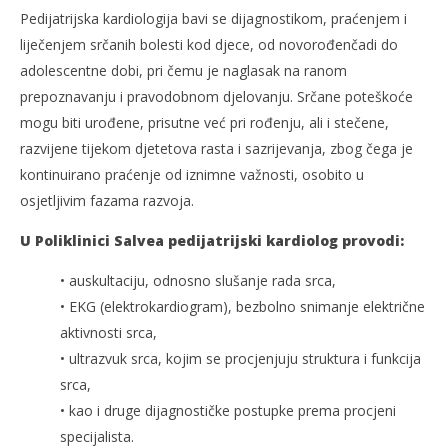
Pedijatrijska kardiologija bavi se dijagnostikom, praćenjem i
liječenjem srčanih bolesti kod djece, od novorođenčadi do
adolescentne dobi, pri čemu je naglasak na ranom
prepoznavanju i pravodobnom djelovanju. Srčane poteškoće
mogu biti urođene, prisutne već pri rođenju, ali i stečene,
razvijene tijekom djetetova rasta i sazrijevanja, zbog čega je
kontinuirano praćenje od iznimne važnosti, osobito u
osjetljivim fazama razvoja.
U Poliklinici Salvea pedijatrijski kardiolog provodi:
• auskultaciju, odnosno slušanje rada srca,
• EKG (elektrokardiogram), bezbolno snimanje električne
aktivnosti srca,
• ultrazvuk srca, kojim se procjenjuju struktura i funkcija
srca,
• kao i druge dijagnostičke postupke prema procjeni
specijalista.