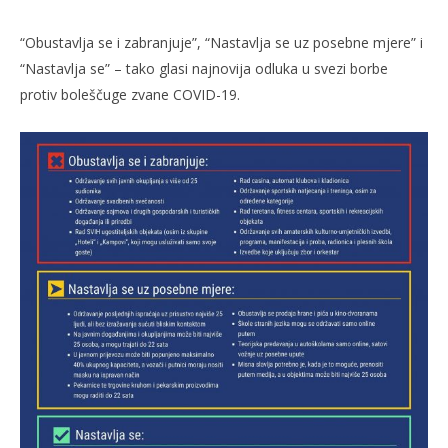
“Obustavlja se i zabranjuje”, “Nastavlja se uz posebne mjere” i
“Nastavlja se” – tako glasi najnovija odluka u svezi borbe
protiv boleščuge zvane COVID-19.
TRENUTNO OTVORENO
Obustavlja se i zabranjuje…
Po
27.11.2020.
27.
slatina.net
s