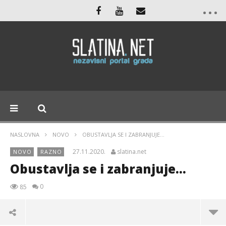
NASLOVNA
NOVO
OBUSTAVLJA SE I ZABRANJUJE…
27.11.2020.
slatina.net
NOVO
RAZNO
Obustavlja se i zabranjuje…
0
85