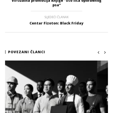
Virtualna promocija knjige "Sto lica oporbenog
psa"
SLJEDEĆI ČLANAK
Centar Fizoton: Black Friday
POVEZANI ČLANCI