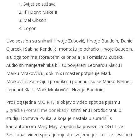
1. Svijet se sužava
2. If I Don’t Make It
3. Mel Gibson
4. Logor
Live session su snimali Hrvoje Zubović, Hrvoje Baudoin, Daniel
Gjurcek i Sabina Rendulić, montažu je odradio Hrvoje Baudoin,
a uloga ton majstora/tehnike pripala je Tomislavu Zubaku.
Audio snimanje/tehnika bili su povjereni Leonardu Klaiću i
Marku Mrakovčiću, dok mix i master potpisuje Mark
Mrakovčić. Za režiju i produkciju pobrinuli su se Marko Nemec,
Leonard Klaić, Mark Mrakovčić i Hrvoje Baudoin.
Prošlog tjedna M.O.R.T. je objavio video spot za pjesmu
„
Igračke (Potraži me ponekad)
” snimljenu i produciranu u
studiju Dostava Zvuka, a koja je nastala u suradnji s
kantautoricom Mary May. Zajednička poveznica OGT Live
Sessiona i video spota je mjesto i vrijeme jer su i live session i