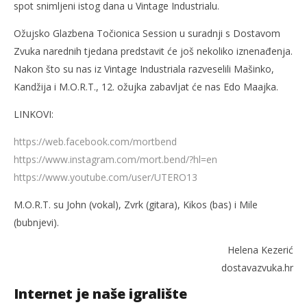
spot snimljeni istog dana u Vintage Industrialu.
Ožujsko Glazbena Točionica Session u suradnji s Dostavom
Zvuka narednih tjedana predstavit će još nekoliko iznenađenja.
Nakon što su nas iz Vintage Industriala razveselili Mašinko,
Kandžija i M.O.R.T., 12. ožujka zabavljat će nas Edo Maajka.
LINKOVI:
https://web.facebook.com/mortbend
https://www.instagram.com/mort.bend/?hl=en
https://www.youtube.com/user/UTERO13
M.O.R.T. su John (vokal), Zvrk (gitara), Kikos (bas) i Mile
(bubnjevi).
Helena Kezerić
dostavazvuka.hr
Internet je naše igralište