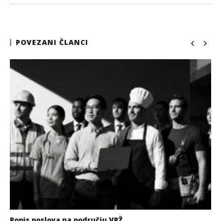
POVEZANI ČLANCI
Popis poslova na području VPŽ