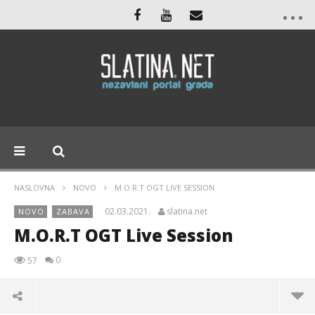
NASLOVNA
NOVO
M.O.R.T OGT LIVE SESSION
02.03.2021.
slatina.net
NOVO
ZABAVA
M.O.R.T OGT Live Session
0
57