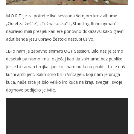
M.O.R.T. je za potrebe live sessiona šetnjom kroz albume
„Odjel za žešće”, „Tužna kocka” i „Standing Runningman”
napravio mali presjek karijere ponovno dokazavši kako glavni
adut benda jesu upravo žestoki nastupi uživo.
„Bilo nam je zabavno snimati OGT Session. Bilo nas je tamo
desetak pa nismo imali osjećaj kao da snimamo bez publike
jer je to taman brojka ljudi koji nam budu na probi – to je naš
kućni ambijent. Kako smo bili u Vintageu, koji nam je druga
kuća, naše srce je bilo veliko k’o kuća na kraju svega!”, svoje
dojmove podijelio je Mile.