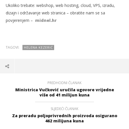
Ukoliko trebate: webshop, web hosting, cloud, VPS, izradu,
dizajn i održavanje web stranica – obratite nam se sa
povjerenjem –
midnel.hr
TAGOVI:
HELENA KEZERIĆ
PREDHODNI ČLANAK
Ministrica Vučković uručila ugovore vrijedne
više od 41 milijun kuna
SLJEDEĆI ČLANAK
Za preradu poljoprivrednih proizvoda osigurano
462 milijuna kuna