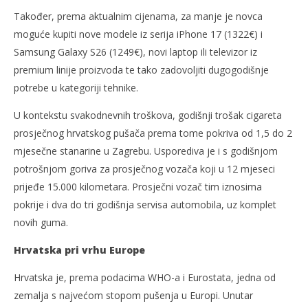
Također, prema aktualnim cijenama, za manje je novca
moguće kupiti nove modele iz serija iPhone 17 (1322€) i
Samsung Galaxy S26 (1249€), novi laptop ili televizor iz
premium linije proizvoda te tako zadovoljiti dugogodišnje
potrebe u kategoriji tehnike.
U kontekstu svakodnevnih troškova, godišnji trošak cigareta
prosječnog hrvatskog pušača prema tome pokriva od 1,5 do 2
mjesečne stanarine u Zagrebu. Usporediva je i s godišnjom
potrošnjom goriva za prosječnog vozača koji u 12 mjeseci
prijeđe 15.000 kilometara. Prosječni vozač tim iznosima
pokrije i dva do tri godišnja servisa automobila, uz komplet
novih guma.
Hrvatska pri vrhu Europe
Hrvatska je, prema podacima WHO-a i Eurostata, jedna od
zemalja s najvećom stopom pušenja u Europi. Unutar