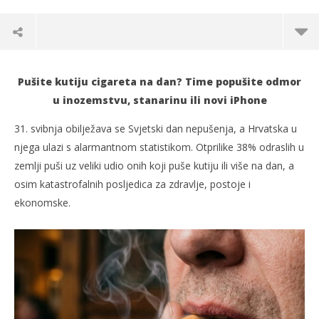
Pušite kutiju cigareta na dan? Time popušite odmor
u inozemstvu, stanarinu ili novi iPhone
31. svibnja obilježava se Svjetski dan nepušenja, a Hrvatska u
njega ulazi s alarmantnom statistikom. Otprilike 38% odraslih u
zemlji puši uz veliki udio onih koji puše kutiju ili više na dan, a
osim katastrofalnih posljedica za zdravlje, postoje i
ekonomske.
TRENUTNO OTVORENO
Kutija na dan Hrvatima oduzima ušteđevinu,
Po
odmor i još puno toga
27.
s
27.05.2026.