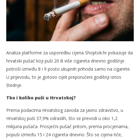
slatina.net
Analiza platforme za usporedbu cijena Shoptok.hr pokazuje da
hrvatski pušač koji puši 20 ili više cigareta dnevno godišnje
potroši između 8 i 9 posto ukupnih prihoda samo na cigarete.
U prijevodu, to je gotovo cijeli preporučeni godišnji iznos
štednje.
Tko i koliko puši u Hrvatskoj?
Prema podacima Hrvatskog zavoda za javno zdravstvo, u
Hrvatskoj puši 37,9% odraslih, što se prevodi u oko 1,2
milijuna pušača. Prosječni pušač pritom, prema procjenama,
popuši između 15 i 24 cigareta dnevno. Što se cijena tiče,