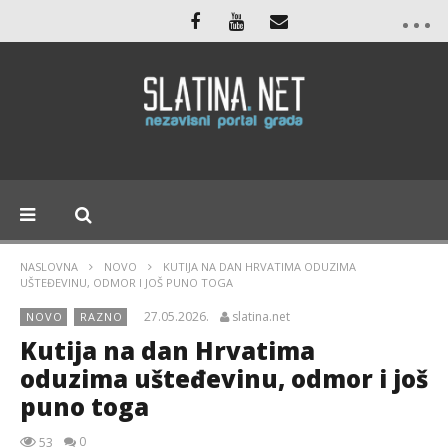
NASLOVNA
NOVO
KUTIJA NA DAN HRVATIMA ODUZIMA
UŠTEĐEVINU, ODMOR I JOŠ PUNO TOGA
27.05.2026.
slatina.net
NOVO
RAZNO
Kutija na dan Hrvatima
oduzima ušteđevinu, odmor i još
puno toga
0
53