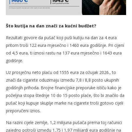
Što kutija na dan znači za kućni budžet?
Rezultati govore da pušač koji puši kutiju na dan za 4 eura
pritom troši 122 eura mjesečno i 1460 eura godišnje. Pri cijeni
od 4,5 eura, ti iznosi rastu na 137 eura mjesečno i 1643 eura
godišnje.
Uz prosječnu neto plaću od 1555 eura za ožujak 2026., to
znači da cigarete oduzimaju između 7,8 i 8,8 posto ukupnih
godišnjih prihoda. Brojne financijske preporuke ističu kako je
poželjna stopa štednje 10 do 15 posto plaće, što bi značilo da
pušač koji kupuje skuplje marke na cigarete troši gotovo cijeli
preporučeni iznos.
Na razini cijele zemlje, 1,2 milijuna pušača prema toj računici
zajedno potroši između 1,75 i 1,97 milijardi eura godišnje na