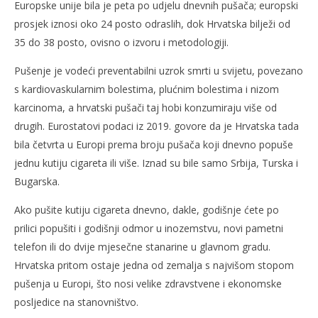
Europske unije bila je peta po udjelu dnevnih pušača; europski
prosjek iznosi oko 24 posto odraslih, dok Hrvatska bilježi od
35 do 38 posto, ovisno o izvoru i metodologiji.
Pušenje je vodeći preventabilni uzrok smrti u svijetu, povezano
s kardiovaskularnim bolestima, plućnim bolestima i nizom
karcinoma, a hrvatski pušači taj hobi konzumiraju više od
drugih. Eurostatovi podaci iz 2019. govore da je Hrvatska tada
bila četvrta u Europi prema broju pušača koji dnevno popuše
jednu kutiju cigareta ili više. Iznad su bile samo Srbija, Turska i
Bugarska.
Ako pušite kutiju cigareta dnevno, dakle, godišnje ćete po
prilici popušiti i godišnji odmor u inozemstvu, novi pametni
telefon ili do dvije mjesečne stanarine u glavnom gradu.
Hrvatska pritom ostaje jedna od zemalja s najvišom stopom
pušenja u Europi, što nosi velike zdravstvene i ekonomske
posljedice na stanovništvo.