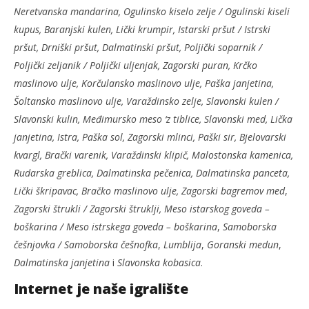
Neretvanska mandarina, Ogulinsko kiselo zelje / Ogulinski kiseli
kupus, Baranjski kulen, Lički krumpir, Istarski pršut / Istrski
pršut, Drniški pršut, Dalmatinski pršut, Poljički soparnik /
Poljički zeljanik / Poljički uljenjak, Zagorski puran, Krčko
maslinovo ulje, Korčulansko maslinovo ulje, Paška janjetina,
Šoltansko maslinovo ulje, Varaždinsko zelje, Slavonski kulen /
Slavonski kulin, Međimursko meso ‘z tiblice, Slavonski med, Lička
janjetina, Istra, Paška sol, Zagorski mlinci, Paški sir, Bjelovarski
kvargl, Brački varenik, Varaždinski klipič, Malostonska kamenica,
Rudarska greblica, Dalmatinska pečenica, Dalmatinska panceta,
Lički škripavac, Bračko maslinovo ulje, Zagorski bagremov med
,
Zagorski štrukli / Zagorski štruklji, Meso istarskog goveda
–
boškarina / Meso istrskega goveda
–
boškarina
,
Samoborska
češnjovka / Samoborska češnofka
,
Lumblija
,
Goranski medun
,
Dalmatinska janjetina
i
Slavonska kobasica
.
Internet je naše igralište