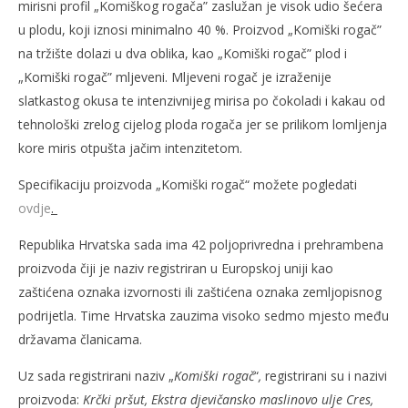
mirisni profil „Komiškog rogača” zaslužan je visok udio šećera
u plodu, koji iznosi minimalno 40 %. Proizvod „Komiški rogač”
na tržište dolazi u dva oblika, kao „Komiški rogač” plod i
„Komiški rogač” mljeveni. Mljeveni rogač je izraženije
slatkastog okusa te intenzivnijeg mirisa po čokoladi i kakau od
tehnološki zrelog cijelog ploda rogača jer se prilikom lomljenja
kore miris otpušta jačim intenzitetom.
Specifikaciju proizvoda „Komiški rogač“ možete pogledati
ovdje
.
Republika Hrvatska sada ima 42 poljoprivredna i prehrambena
proizvoda čiji je naziv registriran u Europskoj uniji kao
zaštićena oznaka izvornosti ili zaštićena oznaka zemljopisnog
podrijetla. Time Hrvatska zauzima visoko sedmo mjesto među
državama članicama.
Uz sada registrirani naziv „
Komiški rogač
“
,
registrirani su i nazivi
proizvoda:
Krčki pršut, Ekstra djevičansko maslinovo ulje Cres,