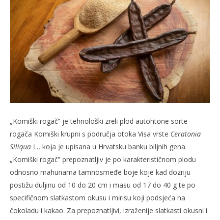
slatina.net
„Komiški rogač” je tehnološki zreli plod autohtone sorte
rogača Komiški krupni s područja otoka Visa vrste
Ceratonia
Siliqua
L., koja je upisana u Hrvatsku banku biljnih gena.
„Komiški rogač” prepoznatljiv je po karakterističnom plodu
odnosno mahunama tamnosmeđe boje koje kad dozriju
postižu duljinu od 10 do 20 cm i masu od 17 do 40 g te po
specifičnom slatkastom okusu i mirisu koji podsjeća na
čokoladu i kakao. Za prepoznatljivi, izraženije slatkasti okusni i