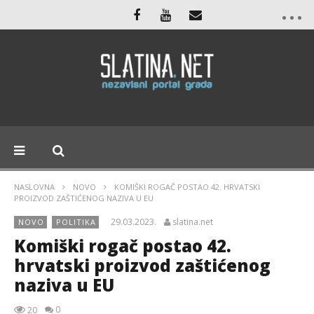
NASLOVNA
NOVO
KOMIŠKI ROGAČ POSTAO 42. HRVATSKI
PROIZVOD ZAŠTIĆENOG NAZIVA U EU
29.03.2023.
slatina.net
NOVO
POLITIKA
Komiški rogač postao 42.
hrvatski proizvod zaštićenog
naziva u EU
0
20