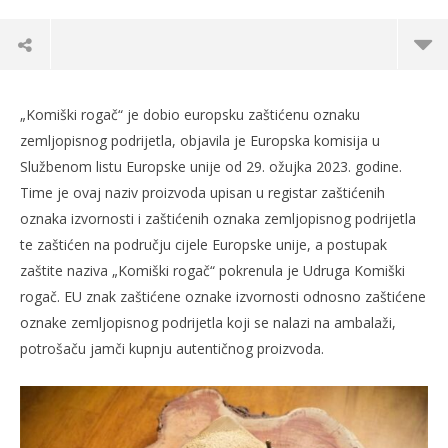
„Komiški rogač“ je dobio europsku zaštićenu oznaku
zemljopisnog podrijetla, objavila je Europska komisija u
Službenom listu Europske unije od 29. ožujka 2023. godine.
Time je ovaj naziv proizvoda upisan u registar zaštićenih
oznaka izvornosti i zaštićenih oznaka zemljopisnog podrijetla
te zaštićen na području cijele Europske unije, a postupak
zaštite naziva „Komiški rogač“ pokrenula je Udruga Komiški
rogač. EU znak zaštićene oznake izvornosti odnosno zaštićene
oznake zemljopisnog podrijetla koji se nalazi na ambalaži,
TRENUTNO OTVORENO
potrošaču jamči kupnju autentičnog proizvoda.
Komiški rogač postao 42. hrvatski proizvod
Po
zaštićenog naziva u EU
29.
s
29.03.2023.