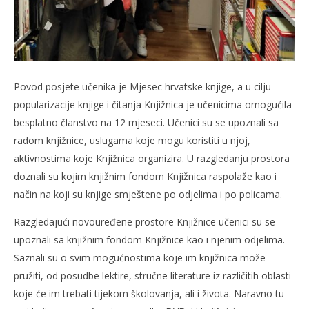
Povod posjete učenika je Mjesec hrvatske knjige, a u cilju
popularizacije knjige i čitanja Knjižnica je učenicima omogućila
besplatno članstvo na 12 mjeseci. Učenici su se upoznali sa
radom knjižnice, uslugama koje mogu koristiti u njoj,
aktivnostima koje Knjižnica organizira. U razgledanju prostora
doznali su kojim knjižnim fondom Knjižnica raspolaže kao i
način na koji su knjige smještene po odjelima i po policama.
Razgledajući novouređene prostore Knjižnice učenici su se
upoznali sa knjižnim fondom Knjižnice kao i njenim odjelima.
Saznali su o svim mogućnostima koje im knjižnica može
pružiti, od posudbe lektire, stručne literature iz različitih oblasti
koje će im trebati tijekom školovanja, ali i života. Naravno tu