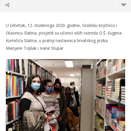
U četvrtak, 12. studenoga 2020. godine, Gradsku knjižnicu i
čitaonicu Slatina, posjetili su učenici viših razreda O.Š. Eugena
Kumičića Slatina, u pratnji nastavnica hrvatskog jezika
Marijane Toplak i Ivane Stupar
TRENUTNO OTVORENO
Knjižnicu posjetili učenici viših razreda OŠ
Po
Euguna Kumičića
13.
s
13.11.2020.
slatina.net