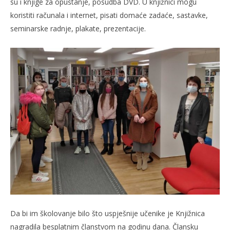
su i knjige za opuštanje, posudba DVD. U knjižnici mogu
koristiti računala i internet, pisati domaće zadaće, sastavke,
seminarske radnje, plakate, prezentacije.
Da bi im školovanje bilo što uspješnije učenike je Knjižnica
nagradila besplatnim članstvom na godinu dana. Člansku