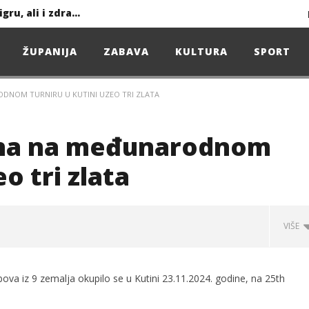
Ljeto donosi bezbrižnu igru, ali i zdravstvene izazove
ŽUPANIJA
ZABAVA
KULTURA
SPORT
Projekcija filma – SPIDER-MAN: Novo doba
ODNOM TURNIRU U KUTINI UZEO TRI ZLATA
Poduzetnička oluja: Priča o braći koja su u samo osam godina osvojila tržište
4. Oluja Jazz Fest donosi dvije večeri vrhunskog jazza
tina na međunarodnom
o tri zlata
sunčanice
VIŠE
čju VPŽ
ova iz 9 zemalja okupilo se u Kutini 23.11.2024. godine, na 25th