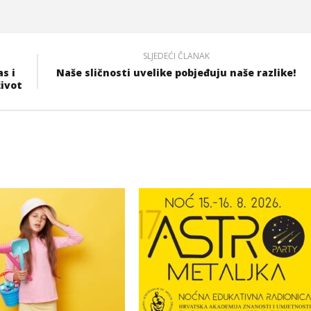
SLJEDEĆI ČLANAK
s i
Naše sličnosti uvelike pobjeđuju naše razlike!
život