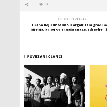
64
PREDHODNI ČLANAK
Hrana koju unosimo u organizam gradi na
mijenja, a njoj ovisi naša snaga, zdravlje i 
POVEZANI ČLANCI