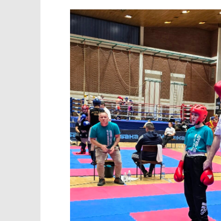
TRENUTNO OTVORENO
Kickbox klub Slatina na
Popis po
međunarodnom turniru u
25.11.2024.
Kutini uzeo tri zlata
slatina.ne
25.11.2024.
slatina.net