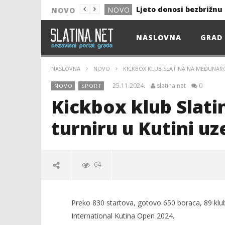
NOVO
NOVO
Astro Party
NOVO
NASLOVNA
GRAD
HEP: Bez struje
GRAD
NOVO
NASLOVNA
NOVO
KICKBOX KLUB SLATINA NA MEĐUNAR
NOVO
25.11.2024.
slatina.net
0
NOVO
SPORT
KULTURA
Kickbox klub Sla
13. akcija DDK u 2026.
GRAD
turniru u Kutini uze
Prekid isporuke plina
GRAD
Od uboda insekata do 
NOVO
64
Popis poslova na podru
GRAD
Preko 830 startova, gotovo 650 boraca, 89 klub
International Kutina Open 2024.