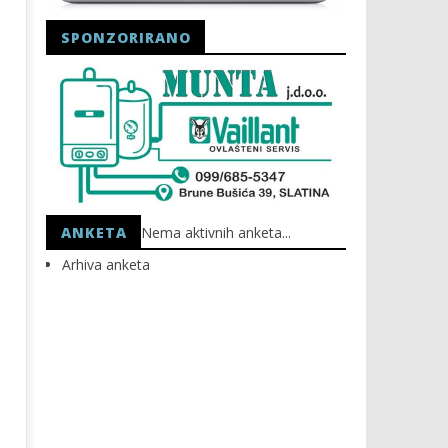
SPONZORIRANO
Astro Party
HEP: Bez struje
25.11.2024.
25.11.2024.
slatina.net
slatina.net
ANKETA
Nema aktivnih anketa...
Arhiva anketa