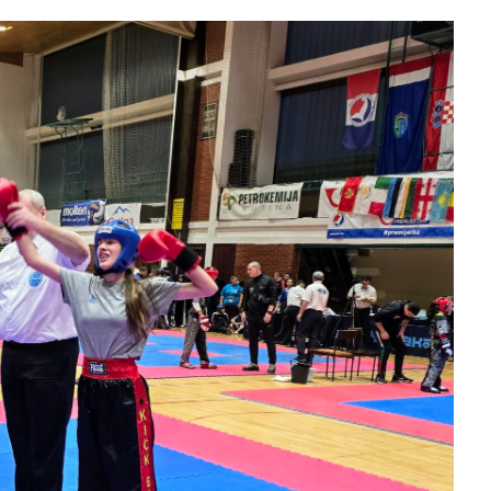
slova na području VPŽ
Ljeto donosi bezbrižnu igru, ali
i zdravstvene izazove
t
25.11.2024.
slatina.net