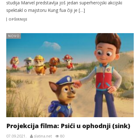
studija Marvel predstavlja još jedan superherojski akcijski
spektakl o majstoru Kung fua čiji je […]
OPŠIRNIJE
NOVO
Projekcija filma: Psići u ophodnji (sink)
07.09.2021.
slatina.net
80