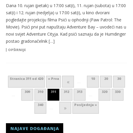
Dana 10. rujan (petak) u 17:00 sat(i), 11. rujan (subota) u 17:00
sat(i) i 12. rujan (nedjelja) u 17:00 sat(i), u kino dvorani
pogledajte projekciju filma Psići u ophodnji (Paw Patrol: The
Movie). Psići prvi put napuštaju Adventure Bay – uvodeći nas u
novi svijet Adventure Cityja. Kad psići saznaju da je Humdinger
postao gradonačelnik […]
OPŠIRNIJE
Stranica 311 od 420
« Prva
10
20
30
«
...
309
310
311
312
313
320
330
...
...
340
Posljednja »
»
...
NAJAVE DOGAĐANJA