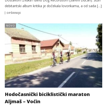
Dostavom Zvuka i Blind Dog Recordsom (Šareni Dućan). Šizin
debitantski album kritika je dočekala lovorikama, a od sada […]
OPŠIRNIJE
NOVO
Hodočasnički biciklistički maraton
Aljmaš – Voćin