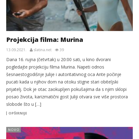
Projekcija filma: Murina
13.09.2021.
slatina.net
39
Dana 16. rujna (četvrtak) u 20:00 sati, u kino dvorani
pogledajte projekciju filma Murina. Napeti odnos
šesnaestogodišnje Julije i autoritativnog oca Ante počinje
pucati kada u njihov dom na otoku stigne stari obiteljski
prijatelj. Dok je otac zaokupljen pokušajima da s njim sklopi
posao života, karizmatični gost Juliji otvara sve više prostora
slobode što u […]
OPŠIRNIJE
NOVO