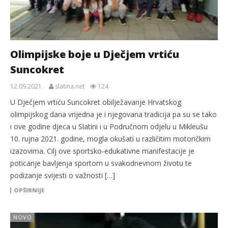
Olimpijske boje u Dječjem vrtiću
Suncokret
12.09.2021.
slatina.net
124
U Dječjem vrtiću Suncokret obilježavanje Hrvatskog
olimpijskog dana vrijedna je i njegovana tradicija pa su se tako
i ove godine djeca u Slatini i u Područnom odjelu u Mikleušu
10. rujna 2021. godine, mogla okušati u različitim motoričkim
izazovima. Cilj ove sportsko-edukativne manifestacije je
poticanje bavljenja sportom u svakodnevnom životu te
podizanje svijesti o važnosti […]
OPŠIRNIJE
NOVO