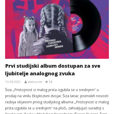
Prvi studijski album dostupan za sve
ljubitelje analognog zvuka
13.09.2021.
slatina.net
58
Šiza „Pristojnost iz malog prsta izgubila se u srednjem“ u
prodaji na vinilu Eksplozivni dvojac Šiza lanac jesenskih novosti
razbija objavom prvog studijskog albuma „Pristojnost iz malog
prsta izgubila se u srednjem“ na ploči, zahvaljujući suradnji s