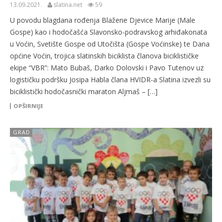
13.09.2021.
slatina.net
59
U povodu blagdana rođenja Blažene Djevice Marije (Male
Gospe) kao i hodočašća Slavonsko-podravskog arhiđakonata
u Voćin, Svetište Gospe od Utočišta (Gospe Voćinske) te Dana
općine Voćin, trojica slatinskih biciklista članova biciklističke
ekipe “VBR”: Mato Bubaš, Darko Dolovski i Pavo Tutenov uz
logističku podršku Josipa Habla člana HVIDR-a Slatina izvezli su
biciklistički hodočasnički maraton Aljmaš – […]
OPŠIRNIJE
GRAD