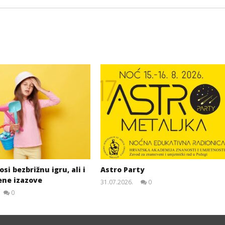
si bezbrižnu igru, ali i
Astro Party
ene izazove
31.07.2026.
0
slatina.net
0
slatina.net