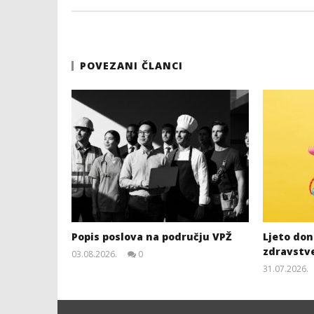
POVEZANI ČLANCI
Popis poslova na području VPŽ
Ljeto dono
zdravstv
03.08.2026.
0
slatina.net
31.07.2026.