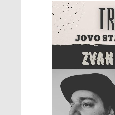
TRENUTNO OTVORENO
Idemo u HNK Osijek na
Popis po
komediju “Čaruga”
28.09.2022.
slatina.ne
28.09.2022.
slatina.net