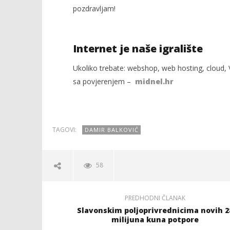
pozdravljam!
Internet je naše igralište
Ukoliko trebate: webshop, web hosting, cloud, V
sa povjerenjem –
midnel.hr
TAGOVI:
DAMIR BALKOVIĆ
58
PREDHODNI ČLANAK
Slavonskim poljoprivrednicima novih 2
milijuna kuna potpore