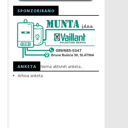
SPONZORIRANO
Astro Party
HEP: Bez struje
28.09.2022.
28.09.2022.
slatina.net
slatina.net
ANKETA
Nema aktivnih anketa...
Arhiva anketa