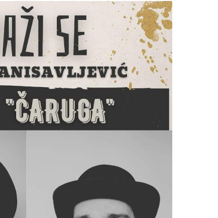
slova na području VPŽ
Ljeto donosi bezbrižnu igru, ali
i zdravstvene izazove
t
28.09.2022.
slatina.net