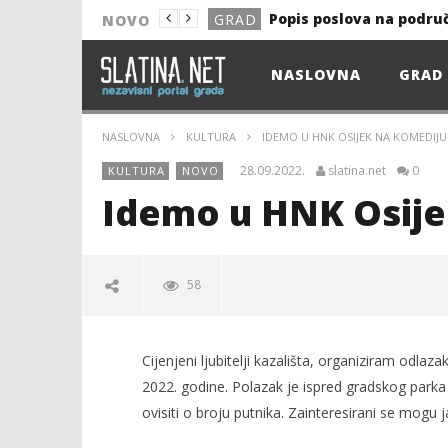
Popis poslova na podru
GRAD
NOVO
NOVO
NASLOVNA
GRAD
Astro Party
NOVO
HEP: Bez struje
GRAD
NASLOVNA
KULTURA
IDEMO U HNK OSIJEK NA KOMEDIJU
NOVO
28.09.2022.
slatina.net
0
KULTURA
NOVO
NOVO
Idemo u HNK Osije
KULTURA
13. akcija DDK u 2026.
GRAD
58
Prekid isporuke plina
GRAD
Od uboda insekata do 
NOVO
Cijenjeni ljubitelji kazališta, organiziram odl
Popis poslova na podru
GRAD
2022. godine. Polazak je ispred gradskog park
ovisiti o broju putnika. Zainteresirani se mogu j