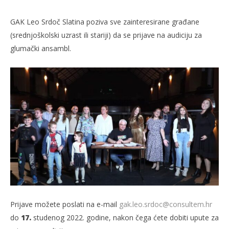
GAK Leo Srdoč Slatina poziva sve zainteresirane građane
(srednjoškolski uzrast ili stariji) da se prijave na audiciju za
glumački ansambl.
TRENUTNO OTVORENO
GAK Leo Srdoč: Poziv na audiciju
Po
10.11.2022.
10.
slatina.net
s
Prijave možete poslati na e-mail
gak.leo.srdoc@consultem.hr
do
17.
studenog 2022. godine, nakon čega ćete dobiti upute za