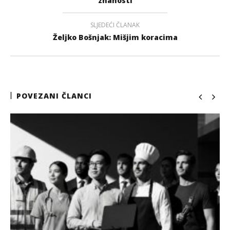
znanosti
SLJEDEĆI ČLANAK
Željko Bošnjak: Mišjim koracima
POVEZANI ČLANCI