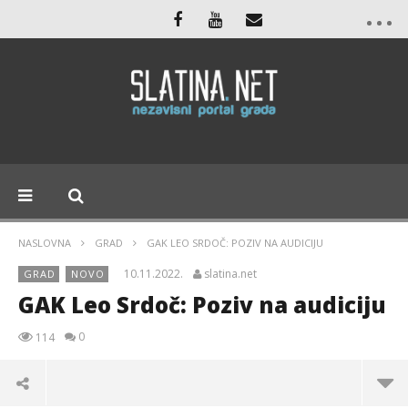
NASLOVNA
GRAD
GAK LEO SRDOČ: POZIV NA AUDICIJU
10.11.2022.
slatina.net
GRAD
NOVO
GAK Leo Srdoč: Poziv na audiciju
0
114