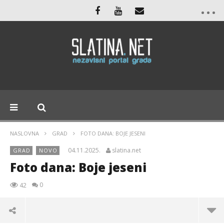
NASLOVNA
GRAD
FOTO DANA: BOJE JESENI
04.11.2025.
slatina.net
GRAD
NOVO
Foto dana: Boje jeseni
0
42