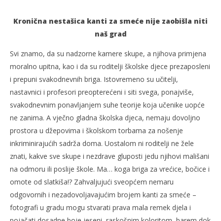
Kronična nestašica kanti za smeće nije zaobišla niti
naš grad
Svi znamo, da su nadzorne kamere skupe, a njihova primjena
moralno upitna, kao i da su roditelji školske djece prezaposleni
i prepuni svakodnevnih briga. Istovremeno su učitelji,
nastavnici i profesori preopterećeni i siti svega, ponajviše,
svakodnevnim ponavljanjem suhe teorije koja učenike uopće
ne zanima. A vječno gladna školska djeca, nemaju dovoljno
prostora u džepovima i školskom torbama za nošenje
TRENUTNO OTVORENO
inkriminirajućih sadrža doma. Uostalom ni roditelji ne žele
znati, kakve sve skupe i nezdrave gluposti jedu njihovi mališani
Foto dana: Boje jeseni
Po
na odmoru ili poslije škole. Ma… koga briga za vrećice, bočice i
04.11.2025.
04.
slatina.net
s
omote od slatkiša!? Zahvaljujući sveopćem nemaru
odgovornih i nezadovoljavajućim brojem kanti za smeće –
fotografi u gradu mogu stvarati prava mala remek djela i
pojačati dosadne boje jeseni, raskošnim koloritom, barem dok