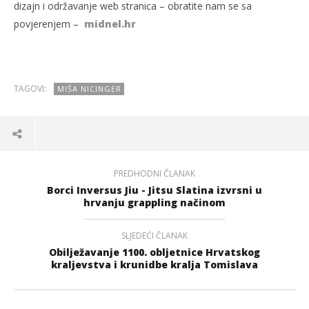
dizajn i održavanje web stranica – obratite nam se sa
povjerenjem –
midnel.hr
TAGOVI:
MIŠA NICINGER
PREDHODNI ČLANAK
Borci Inversus Jiu - Jitsu Slatina izvrsni u
hrvanju grappling načinom
SLJEDEĆI ČLANAK
Obilježavanje 1100. obljetnice Hrvatskog
kraljevstva i krunidbe kralja Tomislava