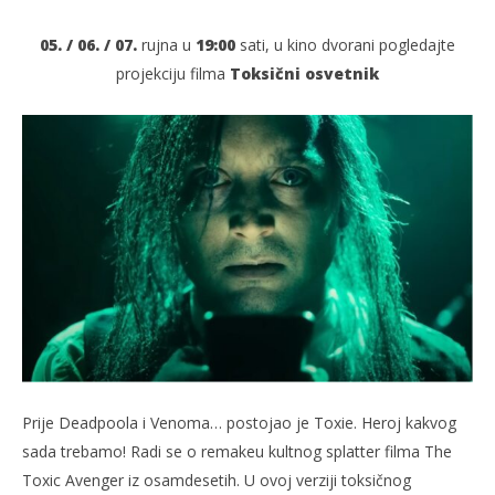
05. / 06. / 07.
rujna u
19:00
sati, u kino dvorani pogledajte
projekciju filma
Toksični osvetnik
TRENUTNO OTVORENO
Toksični osvjetnik
Po
05.09.2025.
05.
slatina.net
s
Prije Deadpoola i Venoma… postojao je Toxie. Heroj kakvog
sada trebamo! Radi se o remakeu kultnog splatter filma The
Toxic Avenger iz osamdesetih. U ovoj verziji toksičnog