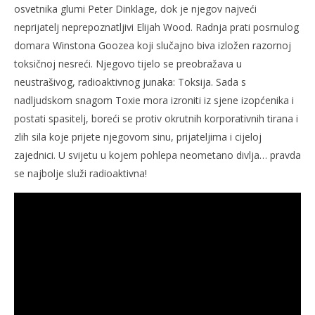
osvetnika glumi Peter Dinklage, dok je njegov najveći
neprijatelj neprepoznatljivi Elijah Wood. Radnja prati posrnulog
domara Winstona Goozea koji slučajno biva izložen razornoj
toksičnoj nesreći. Njegovo tijelo se preobražava u
neustrašivog, radioaktivnog junaka: Toksija. Sada s
nadljudskom snagom Toxie mora izroniti iz sjene izopćenika i
postati spasitelj, boreći se protiv okrutnih korporativnih tirana i
zlih sila koje prijete njegovom sinu, prijateljima i cijeloj
zajednici. U svijetu u kojem pohlepa neometano divlja… pravda
se najbolje služi radioaktivna!