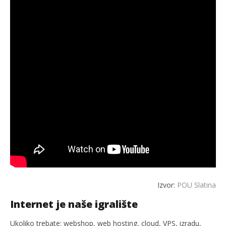
Izvor:
POU Slatina
Internet je naše igralište
Ukoliko trebate: webshop, web hosting, cloud, VPS, izradu,