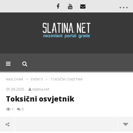
NASLOVNA
EVENTS
TOKSIČNI OSVJETNIK
05.09.2025.
slatina.net
Toksični osvjetnik
0
7