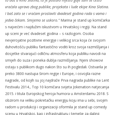
to baš u Kino Slatina, to je postalo mjesto gdje sam se često
vraćala upravo zbog publike, projekata i lude ekipe Kina Slatina.
I baš zato se i vraćam proslaviti dvadeset godina rada s vama i
jedva čekam. Smijemo se uskoro.”
Marina je stand up komičarka
s najvećim i najdužim iskustvom u Hrvatskoj i regiji. Na stand
up sceni je već dvadeset godina – s razlogom. Osoba
nevjerojatne pozitivne energije i velikog srca koja će svojom
duhovitošću publiku fantastično voditi kroz svoja razmišljanja i
dosjetke stvarajući odličnu atmosferu koja publiku navodi na
smijeh do suza i poneka dublja razmišljanja. Njeni showovi
ostaju s publikom dugo nakon što su ih pogledali. Ostvarila je
preko 3800 nastupa širom regije i Europe, i osvojila razne
nagrade, od kojih su joj najdraže Prva nagrada publike na Lent
Festivalu 2014., Top 10 komičara svijeta Jokenation natjecanja
2015. i titula Europskog heroja humora u Amsterdamu 2018. S
obzirom na veliku pokretačku energiju koju ima u sebi, svojim
radom u produkciji i organizaciji oformila je stand up comedy
scenu u Hrvatskoj, kao i infrastrukturu i temelje za daljnji