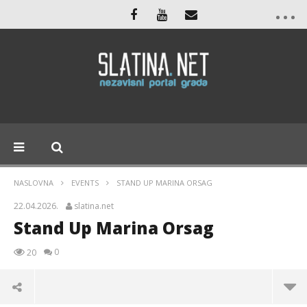
NASLOVNA
EVENTS
STAND UP MARINA ORSAG
22.04.2026.
slatina.net
Stand Up Marina Orsag
0
20