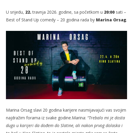
U srijedu,
22.
travnja 2026. godine, sa početkom u
20:00
sati –
Best of Stand Up comedy – 20 godina rada by
Marina Orsag
.
TRENUTNO OTVORENO
Stand Up Marina Orsag
Po
22.04.2026.
22.
slatina.net
s
Marina Orsag slavi 20 godina karijere nasmijavajući vas svojim
najdražim forama iz svake godine.Marina:
“Trebalo mi je dosta
dugo u karijeri da dođem do Slatine, ali nakon prvog dolaska i