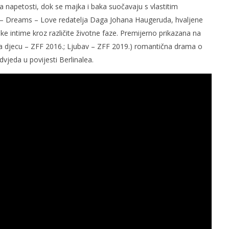
va napetosti, dok se majka i baka suočavaju s vlastitim
ex – Dreams – Love redatelja Daga Johana Haugeruda, hvaljene
ske intime kroz različite životne faze. Premijerno prikazana na
a djecu – ZFF 2016.; Ljubav – ZFF 2019.) romantična drama o
vjeda u povijesti Berlinalea.