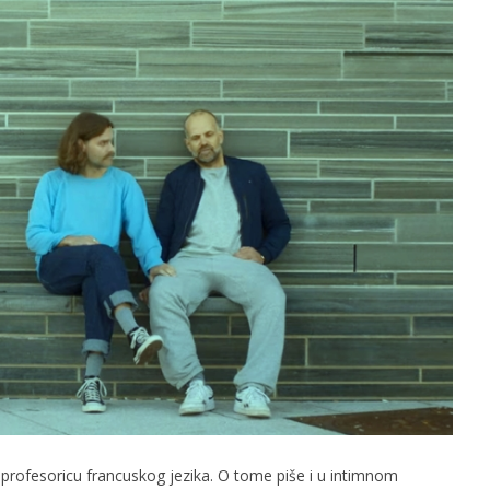
slova na području VPŽ
Ljeto donosi bezbrižnu igru, ali
i zdravstvene izazove
t
15.11.2025.
slatina.net
profesoricu francuskog jezika. O tome piše i u intimnom