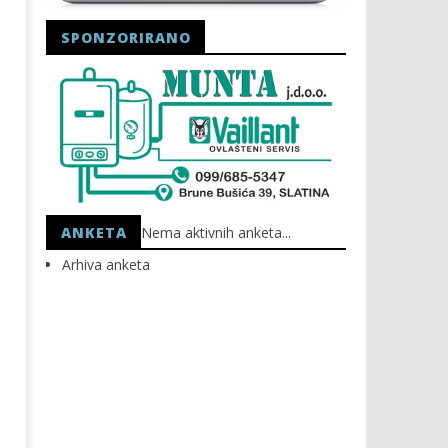
SPONZORIRANO
Astro Party
HEP: Bez struje
15.11.2025.
15.11.2025.
slatina.net
slatina.net
ANKETA
Nema aktivnih anketa...
Arhiva anketa