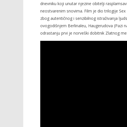
dnevniku koji unutar njezine obitelji rasplamsa
neostvarenim snovima. Film je dio trilogije S
zbog autentičnog i senzibilnog istraživanja ljud
ovogodišnjem Berlinaleu, Haugerudova (Pazi n
odrastanju prvi je norveški dobitnik Zlatnog med