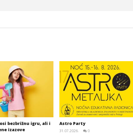
si bezbrižnu igru, ali i
Astro Party
ene izazove
31.07.2026.
0