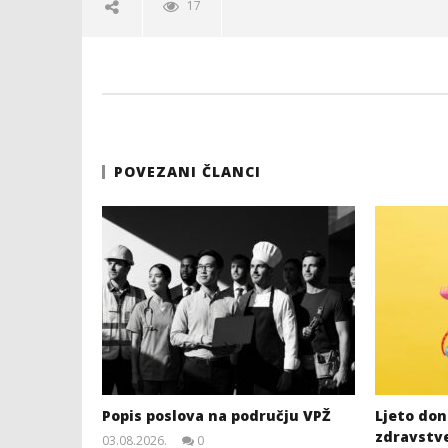
17
POVEZANI ČLANCI
Popis poslova na području VPŽ
Ljeto dono
zdravstv
03.08.2026.
0