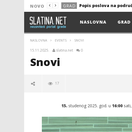
Popis poslova na podru
GRAD
NOVO
NOVO
NASLOVNA
GRAD
Astro Party
NOVO
HEP: Bez struje
GRAD
NASLOVNA
EVENTS
SNOVI
NOVO
15.11.2025.
slatina.net
0
NOVO
Snovi
KULTURA
13. akcija DDK u 2026.
GRAD
17
Prekid isporuke plina
GRAD
Od uboda insekata do 
NOVO
15.
studenog 2025. god. u
16:00
sati
Popis poslova na podru
GRAD