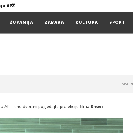
čju VPŽ
Ljeto donosi bezbrižnu igru, ali i zdravstvene izazove
ŽUPANIJA
ZABAVA
KULTURA
SPORT
Projekcija filma – SPIDER-MAN: Novo doba
Poduzetnička oluja: Priča o braći koja su u samo osam godina osvojila tržište
4. Oluja Jazz Fest donosi dvije večeri vrhunskog jazza
VIŠE
sunčanice
, u ART kino dvorani pogledajte projekciju filma
Snovi
čju VPŽ