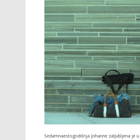
TRENUTNO OTVORENO
Snovi
Popis po
15.11.2025.
15.11.2025.
slatina.net
slatina.ne
Sedamnaestogodišnja Johanne zaljubljena je u 