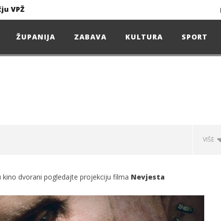
čju VPŽ
Ljeto donosi bezbrižnu igru, ali i zdravstvene izazove
ŽUPANIJA
ZABAVA
KULTURA
SPORT
Projekcija filma – SPIDER-MAN: Novo doba
Poduzetnička oluja: Priča o braći koja su u samo osam godina osvojila tržište
4. Oluja Jazz Fest donosi dvije večeri vrhunskog jazza
VIŠE
sunčanice
u kino dvorani pogledajte projekciju filma
Nevjesta
čju VPŽ