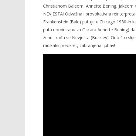
Christianom Baleom, Annette Bening, Jakeom G
NEVJESTA! Odvažna i provokativna reinterpretacij
Frankenstein (Bale) putuje u Chicago 1930-ih k
puta nominiranu za Oscara Annette Bening) da m
ženu i rađa se Nevjesta (Buckley). Ono što slije
radikalni preokret, zabranjena ljubav!