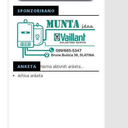
SPONZORIRANO
Astro Party
HEP: Bez struje
13.03.2026.
13.03.2026.
slatina.net
slatina.net
ANKETA
Nema aktivnih anketa...
Arhiva anketa