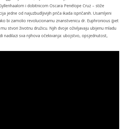
yllenhaalom i dobitnicom Oscara Penélope Cruz – stiže
a jedne od najuzbudljivijih priča ikada ispričanih. Usamljeni
ako bi zamolio revolucionarnu znanstvenicu dr. Euphronious (pet
u stvori životnu družicu. Njih dvoje oživljavaju ubijenu mladu
di nadilazi sva njihova očekivanja: ubojstvo, opsjednutost,