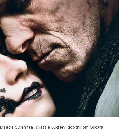
slova na području VPŽ
Ljeto donosi bezbrižnu igru, ali
i zdravstvene izazove
t
13.03.2026.
slatina.net
 Maggie Gyllenhaal, s Jessie Buckley, dobitnikom Oscara