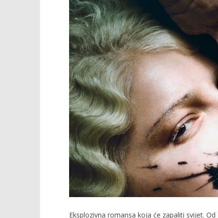
TRENUTNO OTVORENO
Nevjesta
Popis po
13.03.2026.
13.03.2026.
slatina.net
slatina.ne
Eksplozivna romansa koja će zapaliti svijet. Od