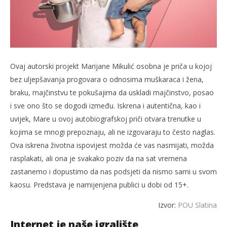
Ovaj autorski projekt Marijane Mikulić osobna je priča u kojoj
bez uljepšavanja progovara o odnosima muškaraca i žena,
braku, majčinstvu te pokušajima da uskladi majčinstvo, posao
i sve ono što se dogodi između. Iskrena i autentična, kao i
uvijek, Mare u ovoj autobiografskoj priči otvara trenutke u
kojima se mnogi prepoznaju, ali ne izgovaraju to često naglas.
Ova iskrena životna ispovijest možda će vas nasmijati, možda
rasplakati, ali ona je svakako poziv da na sat vremena
zastanemo i dopustimo da nas podsjeti da nismo sami u svom
kaosu. Predstava je namijenjena publici u dobi od 15+.
Izvor:
POU Slatina
Internet je naše igralište