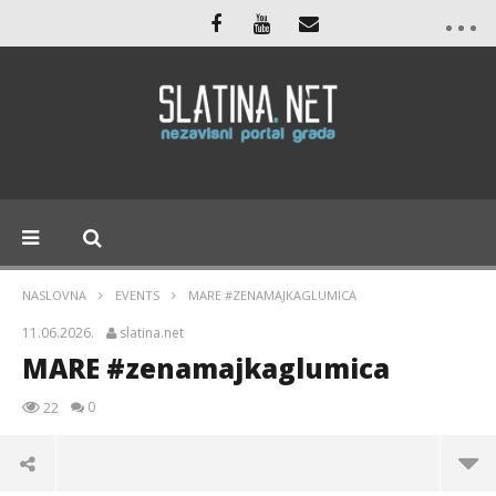
NASLOVNA
EVENTS
MARE #ZENAMAJKAGLUMICA
11.06.2026.
slatina.net
MARE #zenamajkaglumica
0
22