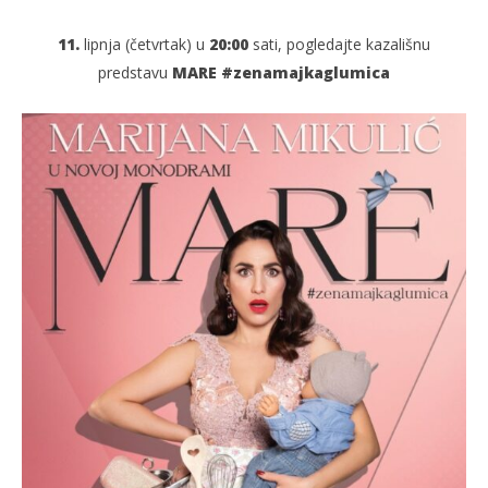
11.
lipnja (četvrtak) u
20:00
sati, pogledajte kazališnu
predstavu
MARE #zenamajkaglumica
TRENUTNO OTVORENO
MARE #zenamajkaglumica
Po
11.06.2026.
11.
slatina.net
s