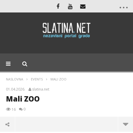
NASLOVNA
EVENTS
MALI ZOO
01.04.2026.
slatina.net
Mali ZOO
0
16