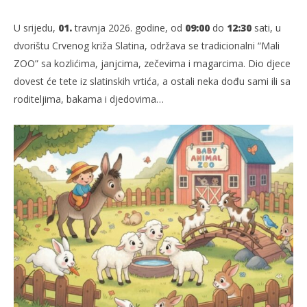
U srijedu,
01.
travnja 2026. godine, od
09:00
do
12:30
sati, u
dvorištu Crvenog križa Slatina, održava se tradicionalni “Mali
ZOO” sa kozlićima, janjcima, zečevima i magarcima. Dio djece
dovest će tete iz slatinskih vrtića, a ostali neka dođu sami ili sa
roditeljima, bakama i djedovima…
TRENUTNO OTVORENO
Mali ZOO
Po
01.04.2026.
01.
slatina.net
s