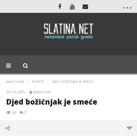
NASLOVNA
EVENTS
DJED BOŽIĆNJAK JE SMEĆE
30.10.2025.
slatina.net
Djed božićnjak je smeće
0
40