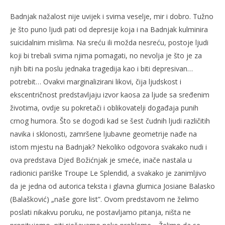
Badnjak nažalost nije uvijek i svima veselje, mir i dobro. Tužno
je što puno ljudi pati od depresije koja i na Badnjak kulminira
suicidalnim mislima. Na sreću ili možda nesreću, postoje ljudi
koji bi trebali svima njima pomagati, no nevolja je što je za
njih biti na poslu jednaka tragedija kao i biti depresivan…
potrebit… Ovakvi marginalizirani likovi, čija ljudskost i
ekscentričnost predstavljaju izvor kaosa za ljude sa sređenim
životima, ovdje su pokretači i oblikovatelji događaja punih
crnog humora. Što se dogodi kad se šest čudnih ljudi različitih
navika i sklonosti, zamršene ljubavne geometrije nađe na
istom mjestu na Badnjak? Nekoliko odgovora svakako nudi i
ova predstava Djed Božićnjak je smeće, inače nastala u
radionici pariške Troupe Le Splendid, a svakako je zanimljivo
da je jedna od autorica teksta i glavna glumica Josiane Balasko
(Balašković) „naše gore list”. Ovom predstavom ne želimo
poslati nikakvu poruku, ne postavljamo pitanja, ništa ne