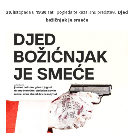
30.
listopada u
19:30
sati, pogledajte kazališnu predstavu
Djed
božičnjak je smeće
TRENUTNO OTVORENO
Djed božićnjak je smeće
Po
30.10.2025.
30.
slatina.net
s