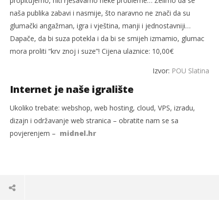
propitujemo, niti rješavamo neke probleme… Želimo da se
naša publika zabavi i nasmije, što naravno ne znači da su
glumački angažman, igra i vještina, manji i jednostavniji…
Dapače, da bi suza potekla i da bi se smijeh izmamio, glumac
mora proliti “krv znoj i suze”! Cijena ulaznice: 10,00€
Izvor:
POU Slatina
Internet je naše igralište
Ukoliko trebate: webshop, web hosting, cloud, VPS, izradu,
dizajn i održavanje web stranica – obratite nam se sa
povjerenjem –
midnel.hr