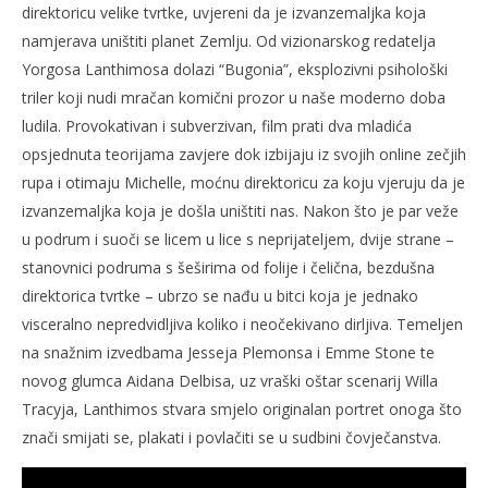
direktoricu velike tvrtke, uvjereni da je izvanzemaljka koja
namjerava uništiti planet Zemlju. Od vizionarskog redatelja
Yorgosa Lanthimosa dolazi “Bugonia”, eksplozivni psihološki
triler koji nudi mračan komični prozor u naše moderno doba
ludila. Provokativan i subverzivan, film prati dva mladića
opsjednuta teorijama zavjere dok izbijaju iz svojih online zečjih
rupa i otimaju Michelle, moćnu direktoricu za koju vjeruju da je
izvanzemaljka koja je došla uništiti nas. Nakon što je par veže
u podrum i suoči se licem u lice s neprijateljem, dvije strane –
stanovnici podruma s šeširima od folije i čelična, bezdušna
direktorica tvrtke – ubrzo se nađu u bitci koja je jednako
visceralno nepredvidljiva koliko i neočekivano dirljiva. Temeljen
na snažnim izvedbama Jesseja Plemonsa i Emme Stone te
novog glumca Aidana Delbisa, uz vraški oštar scenarij Willa
Tracyja, Lanthimos stvara smjelo originalan portret onoga što
znači smijati se, plakati i povlačiti se u sudbini čovječanstva.