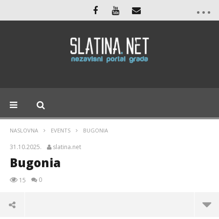
NASLOVNA
EVENTS
BUGONIA
31.10.2025.
slatina.net
Bugonia
0
15