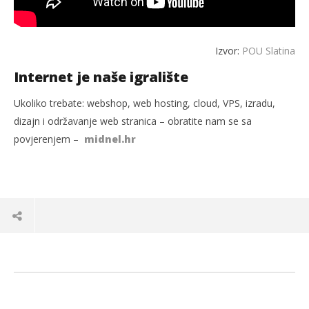
Izvor:
POU Slatina
Internet je naše igralište
Ukoliko trebate: webshop, web hosting, cloud, VPS, izradu,
dizajn i održavanje web stranica – obratite nam se sa
povjerenjem –
midnel.hr