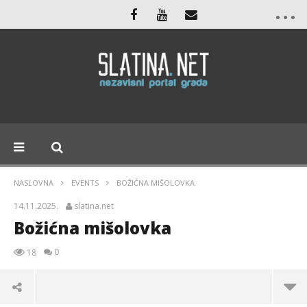
NASLOVNA
EVENTS
BOŽIĆNA MIŠOLOVKA
14.11.2025.
slatina.net
Božićna mišolovka
0
18