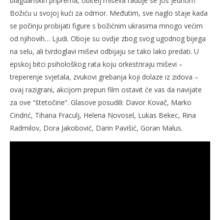
blagdanskih priprema, obitelj miševa raduje se još jednom
Božiću u svojoj kući za odmor. Međutim, sve naglo staje kada
se počinju probijati figure s božićnim ukrasima mnogo većim
od njihovih… Ljudi. Oboje su ovdje zbog svog ugodnog bijega
na selu, ali tvrdoglavi miševi odbijaju se tako lako predati. U
epskoj bitci psihološkog rata koju orkestriraju miševi –
treperenje svjetala, zvukovi grebanja koji dolaze iz zidova –
ovaj razigrani, akcijom prepun film ostavit će vas da navijate
za ove “štetočine”. Glasove posudili: Davor Kovač, Marko
Cindrić, Tihana Fraculj, Helena Novosel, Lukas Bekec, Rina
Radmilov, Dora Jakobović, Darin Pavišić, Goran Malus.