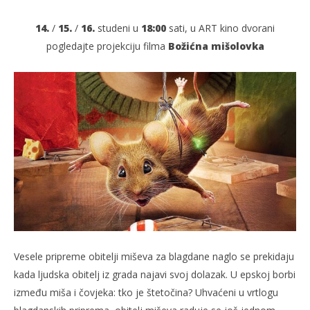
14.
/
15.
/
16.
studeni u
18:00
sati, u ART kino dvorani
pogledajte projekciju filma
Božićna mišolovka
TRENUTNO OTVORENO
Božićna mišolovka
Po
14.11.2025.
14.
slatina.net
s
Vesele pripreme obitelji miševa za blagdane naglo se prekidaju
kada ljudska obitelj iz grada najavi svoj dolazak. U epskoj borbi
između miša i čovjeka: tko je štetočina? Uhvaćeni u vrtlogu