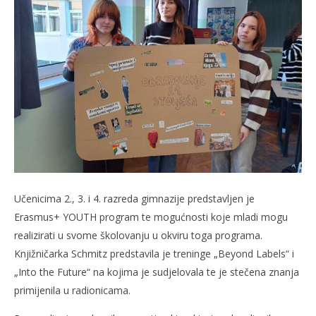
treninga „Beyond Labels“ i „Into the Future“ u
31.
SŠ M. Marulića
s
31.01.2024.
slatina.net
Učenicima 2., 3. i 4. razreda gimnazije predstavljen je
Erasmus+ YOUTH program te mogućnosti koje mladi mogu
realizirati u svome školovanju u okviru toga programa.
Knjižničarka Schmitz predstavila je treninge „Beyond Labels“ i
„Into the Future“ na kojima je sudjelovala te je stečena znanja
primijenila u radionicama.