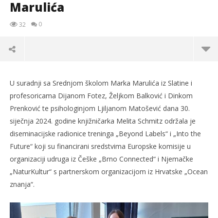
Marulića
0
32
U suradnji sa Srednjom školom Marka Marulića iz Slatine i
profesoricama Dijanom Fotez, Željkom Balković i Dinkom
Prenković te psihologinjom Ljiljanom Matošević dana 30.
siječnja 2024. godine knjižničarka Melita Schmitz održala je
diseminacijske radionice treninga „Beyond Labels“ i „Into the
Future“ koji su financirani sredstvima Europske komisije u
organizaciji udruga iz Češke „Brno Connected“ i Njemačke
„NaturKultur“ s partnerskom organizacijom iz Hrvatske „Ocean
znanja“.
TRENUTNO OTVORENO
Erasmus+ YOUTH: Diseminacijske radionice
Po