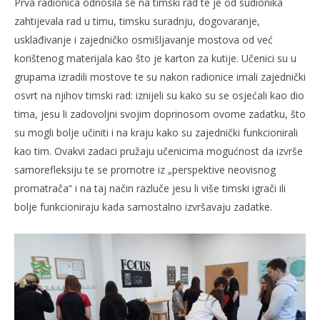
Prva radionica odnosila se na timski rad te je od sudionika
zahtijevala rad u timu, timsku suradnju, dogovaranje,
usklađivanje i zajedničko osmišljavanje mostova od već
korištenog materijala kao što je karton za kutije. Učenici su u
grupama izradili mostove te su nakon radionice imali zajednički
osvrt na njihov timski rad: iznijeli su kako su se osjećali kao dio
tima, jesu li zadovoljni svojim doprinosom ovome zadatku, što
su mogli bolje učiniti i na kraju kako su zajednički funkcionirali
kao tim. Ovakvi zadaci pružaju učenicima mogućnost da izvrše
samorefleksiju te se promotre iz „perspektive neovisnog
promatrača“ i na taj način razluče jesu li više timski igrači ili
bolje funkcioniraju kada samostalno izvršavaju zadatke.