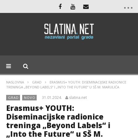
NASLOVNA
GRAD
ERASMUS+ YOUTH: DISEMINACIJSKE RADIONICE
TRENINGA „BEYOND LABELS“ I „INTO THE FUTURE“ U SŠ M. MARULIĆA
31.01.2024.
slatina.net
GRAD
NOVO
Erasmus+ YOUTH:
Diseminacijske radionice
treninga „Beyond Labels“ i
„Into the Future“ u SŠ M.