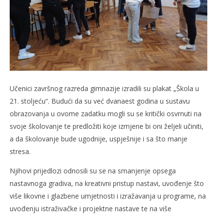
Učenici završnog razreda gimnazije izradili su plakat „Škola u
21. stoljeću“. Budući da su već dvanaest godina u sustavu
obrazovanja u ovome zadatku mogli su se kritički osvrnuti na
svoje školovanje te predložiti koje izmjene bi oni željeli učiniti,
a da školovanje bude ugodnije, uspješnije i sa što manje
stresa.
Njihovi prijedlozi odnosili su se na smanjenje opsega
nastavnoga gradiva, na kreativni pristup nastavi, uvođenje što
više likovne i glazbene umjetnosti i izražavanja u programe, na
uvođenju istraživačke i projektne nastave te na više