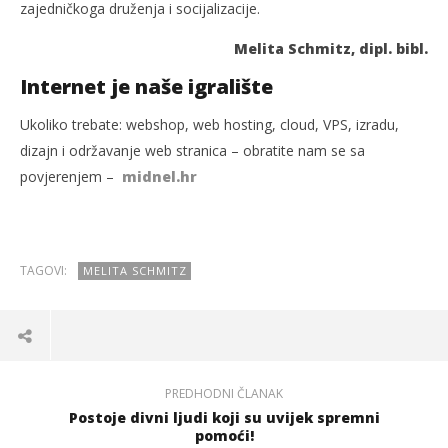
zajedničkoga druženja i socijalizacije.
Melita Schmitz, dipl. bibl.
Internet je naše igralište
Ukoliko trebate: webshop, web hosting, cloud, VPS, izradu,
dizajn i održavanje web stranica – obratite nam se sa
povjerenjem –
midnel.hr
TAGOVI:
MELITA SCHMITZ
PREDHODNI ČLANAK
Postoje divni ljudi koji su uvijek spremni
pomoći!