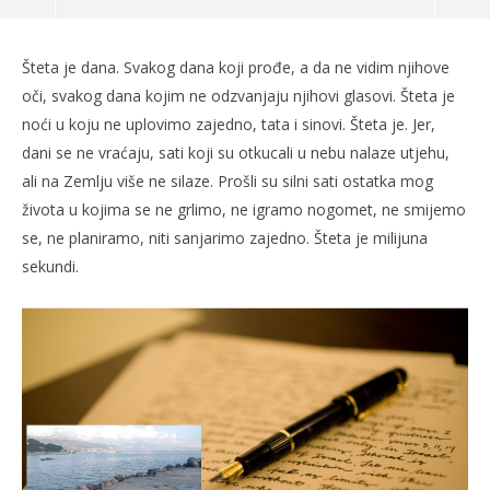
Dajte mi moju djecu!
Šteta je dana. Svakog dana koji prođe, a da ne vidim njihove
30.04.2018.
oči, svakog dana kojim ne odzvanjaju njihovi glasovi. Šteta je
slatina.net
noći u koju ne uplovimo zajedno, tata i sinovi. Šteta je. Jer,
dani se ne vraćaju, sati koji su otkucali u nebu nalaze utjehu,
ali na Zemlju više ne silaze. Prošli su silni sati ostatka mog
života u kojima se ne grlimo, ne igramo nogomet, ne smijemo
se, ne planiramo, niti sanjarimo zajedno. Šteta je milijuna
sekundi.
Po
30.
s