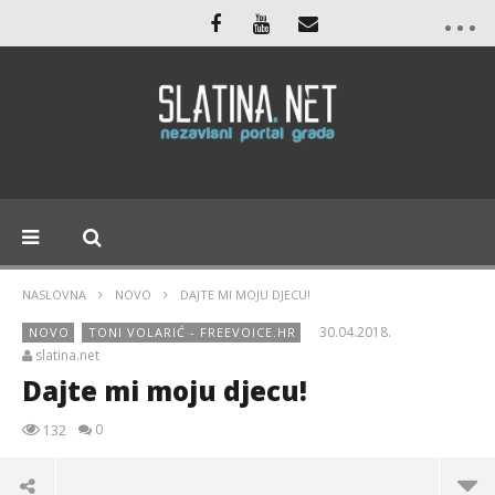
NASLOVNA
NOVO
DAJTE MI MOJU DJECU!
30.04.2018.
NOVO
TONI VOLARIĆ - FREEVOICE.HR
slatina.net
Dajte mi moju djecu!
0
132