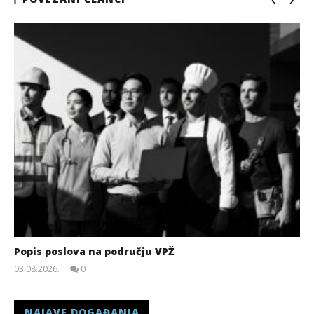
Popis poslova na području VPŽ
03.08.2026.
0
slatina.net
NAJAVE DOGAĐANJA