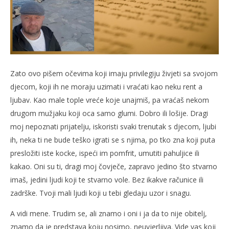
Zato ovo pišem očevima koji imaju privilegiju živjeti sa svojom
djecom, koji ih ne moraju uzimati i vraćati kao neku rent a
ljubav. Kao male tople vreće koje unajmiš, pa vraćaš nekom
drugom mužjaku koji oca samo glumi. Dobro ili lošije. Dragi
moj nepoznati prijatelju, iskoristi svaki trenutak s djecom, ljubi
ih, neka ti ne bude teško igrati se s njima, po tko zna koji puta
presložiti iste kocke, ispeći im pomfrit, umutiti pahuljice ili
kakao. Oni su ti, dragi moj čovječe, zapravo jedino što stvarno
imaš, jedini ljudi koji te stvarno vole. Bez ikakve računice ili
zadrške. Tvoji mali ljudi koji u tebi gledaju uzor i snagu.
A vidi mene. Trudim se, ali znamo i oni i ja da to nije obitelj,
znamo da je predstava koju nosimo, neuvjerljiva. Vide vas koji