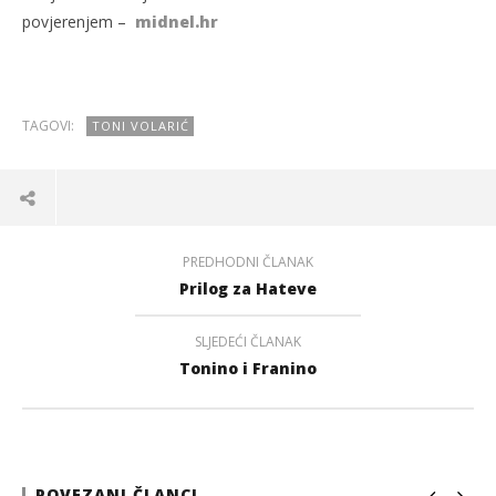
povjerenjem –
midnel.hr
TAGOVI:
TONI VOLARIĆ
PREDHODNI ČLANAK
Prilog za Hateve
SLJEDEĆI ČLANAK
Tonino i Franino
POVEZANI ČLANCI