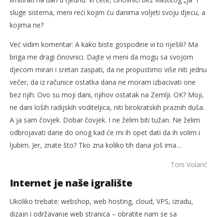
sluge sistema, meni reći kojim ću danima voljeti svoju djecu, a
kojima ne?
Već vidim komentar: A kako biste gospodine vi to riješili? Ma
briga me dragi činovnici. Dajte vi meni da mogu sa svojom
djecom miran i sretan zaspati, da ne propustimo više niti jednu
večer, da iz računice ostatka dana ne moram izbacivati one
bez njih. Ovo su moji dani, njihov ostatak na Zemlji. OK? Moji,
ne dani loših radijskih voditeljica, niti birokratskih praznih duša.
A ja sam čovjek. Dobar čovjek. I ne želim biti tužan. Ne želim
odbrojavati dane do onog kad će mi ih opet dati da ih volim i
ljubim. Jer, znate što? Tko zna koliko tih dana još ima…
Toni Volarić
Internet je naše igralište
Ukoliko trebate: webshop, web hosting, cloud, VPS, izradu,
dizajn i održavanje web stranica – obratite nam se sa