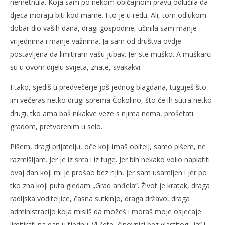
nemetnula. Koja sam po nekom običajnom pravu odlučila da
djeca moraju biti kod mame. I to je u redu. Ali, tom odlukom
dobar dio vaših dana, dragi gospodine, učinila sam manje
vrijednima i manje važnima. Ja sam od društva ovdje
postavljena da limitiram vašu jubav. Jer ste muško. A muškarci
su u ovom dijelu svijeta, znate, svakakvi.
I tako, sjediš u predvečerje još jednog blagdana, tuguješ što
im večeras netko drugi sprema Čokolino, što će ih sutra netko
drugi, tko ama baš nikakve veze s njima nema, prošetati
gradom, pretvorenim u selo.
Pišem, dragi prijatelju, oče koji imaš obitelj, samo pišem, ne
razmišljam. Jer je iz srca i iz tuge. Jer bih nekako volio naplatiti
ovaj dan koji mi je prošao bez njih, jer sam usamljen i jer po
tko zna koji puta gledam „Grad anđela“. Život je kratak, draga
radijska voditeljice, časna sutkinjo, draga državo, draga
administracijo koja misliš da možeš i moraš moje osjećaje
limitirati na dan u tjednu. Vi ćete, činovnici bez vlastitog „ja“ i