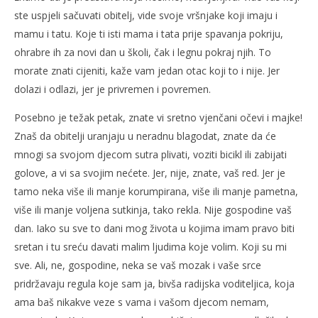
ste uspjeli sačuvati obitelj, vide svoje vršnjake koji imaju i
mamu i tatu. Koje ti isti mama i tata prije spavanja pokriju,
ohrabre ih za novi dan u školi, čak i legnu pokraj njih. To
morate znati cijeniti, kaže vam jedan otac koji to i nije. Jer
dolazi i odlazi, jer je privremen i povremen.
Posebno je težak petak, znate vi sretno vjenčani očevi i majke!
Znaš da obitelji uranjaju u neradnu blagodat, znate da će
mnogi sa svojom djecom sutra plivati, voziti bicikl ili zabijati
golove, a vi sa svojim nećete. Jer, nije, znate, vaš red. Jer je
tamo neka više ili manje korumpirana, više ili manje pametna,
više ili manje voljena sutkinja, tako rekla. Nije gospodine vaš
dan. Iako su sve to dani mog života u kojima imam pravo biti
sretan i tu sreću davati malim ljudima koje volim. Koji su mi
sve. Ali, ne, gospodine, neka se vaš mozak i vaše srce
pridržavaju regula koje sam ja, bivša radijska voditeljica, koja
ama baš nikakve veze s vama i vašom djecom nemam,