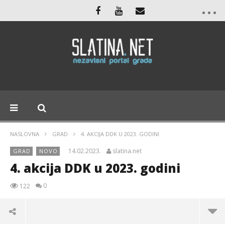
NASLOVNA
GRAD
4. AKCIJA DDK U 2023. GODINI
14.02.2023.
slatina.net
GRAD
NOVO
4. akcija DDK u 2023. godini
0
122