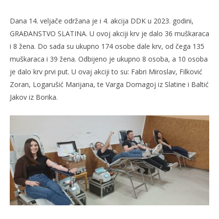
Dana 14. veljače održana je i 4. akcija DDK u 2023. godini,
GRAĐANSTVO SLATINA. U ovoj akciji krv je dalo 36 muškaraca
i 8 žena. Do sada su ukupno 174 osobe dale krv, od čega 135
muškaraca i 39 žena. Odbijeno je ukupno 8 osoba, a 10 osoba
je dalo krv prvi put. U ovaj akciji to su: Fabri Miroslav, Filković
Zoran, Logarušić Marijana, te Varga Domagoj iz Slatine i Baltić
Jakov iz Borika.
TRENUTNO OTVORENO
4. akcija DDK u 2023. godini
Po
14.02.2023.
14.
slatina.net
s