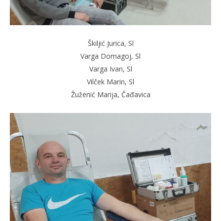
Škiljić Jurica, Sl
Varga Domagoj, Sl
Varga Ivan, Sl
Vilček Marin, Sl
Žuženić Marija, Čađavica