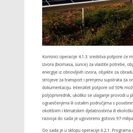
Korisnici operacije 4.1.3. sredstva potpore će mo
izvora (biomasa, sunce) za vlastite potrebe, obj
energije iz obnovljivih izvora, objekte za obrad
strojeve za transport i primjenu supstrata za 
dokumentaciju. Intenzitet potpore od 50% može
poljoprivrednik, ukoliko se ulaganje provodi u
ograničenjima ili ostalim područjima s posebnim
okolišnim i klimatskim djelatnostima ili ekološ
razvoja do sada je ugovoreno gotovo 97 milijun
Do sada je u sklopu operacije 6.2.1. Programa