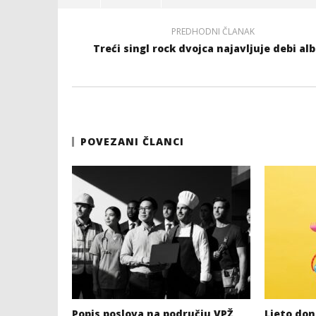
PREDHODNI ČLANAK
Treći singl rock dvojca najavljuje debi a
POVEZANI ČLANCI
Popis poslova na području VPŽ
Ljeto dono