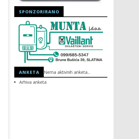
SPONZORIRANO
Astro Party
HEP: Bez struje
04.03.2021.
04.03.2021.
slatina.net
slatina.net
ANKETA
Nema aktivnih anketa...
Arhiva anketa