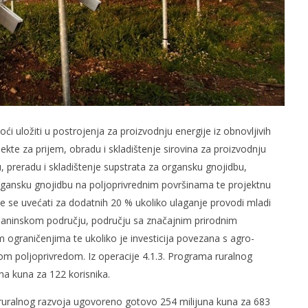
ći uložiti u postrojenja za proizvodnju energije iz obnovljivih
ekte za prijem, obradu i skladištenje sirovina za proizvodnju
u, preradu i skladištenje supstrata za organsku gnojidbu,
organsku gnojidbu na poljoprivrednim površinama te projektnu
 se uvećati za dodatnih 20 % ukoliko ulaganje provodi mladi
 planinskom području, području sa značajnim prirodnim
 ograničenjima te ukoliko je investicija povezana s agro-
kom poljoprivredom. Iz operacije 4.1.3. Programa ruralnog
a kuna za 122 korisnika.
 ruralnog razvoja ugovoreno gotovo 254 milijuna kuna za 683