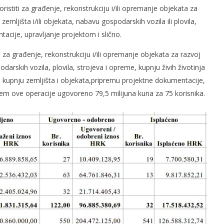
oristiti za građenje, rekonstrukciju i/ili opremanje objekata za
emljišta i/ili objekata, nabavu gospodarskih vozila ili plovila,
acije, upravljanje projektom i slično.
ti za građenje, rekonstrukciju i/ili opremanje objekata za razvoj
darskih vozila, plovila, strojeva i opreme, kupnju živih životinja
, kupnju zemljišta i objekata,pripremu projektne dokumentacije,
tem ove operacije ugovoreno 79,5 milijuna kuna za 75 korisnika.