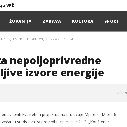
čju VPŽ
Ljeto donosi bezbrižnu igru, ali i zdravstvene izazove
ŽUPANIJA
ZABAVA
KULTURA
SPORT
EDNE DJELATNOSTI I OBNOVLJIVE IZVORE ENERGIJE
Projekcija filma – SPIDER-MAN: Novo doba
Poduzetnička oluja: Priča o braći koja su u samo osam godina osvojila tržište
za nepoljoprivredne
4. Oluja Jazz Fest donosi dvije večeri vrhunskog jazza
ljive izvore energije
VIŠE
sunčanice
čju VPŽ
 prijavljenih kvalitetnih projekata na natječaje Mjere 4 i Mjere 6
povećanju sredstava za provedbu
operacije 4.1.3
. „Korištenje