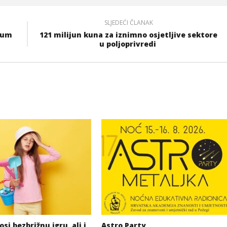
SLJEDEĆI ČLANAK
lbum
121 milijun kuna za iznimno osjetljive sektore
u poljoprivredi
si bezbrižnu igru, ali i
Astro Party