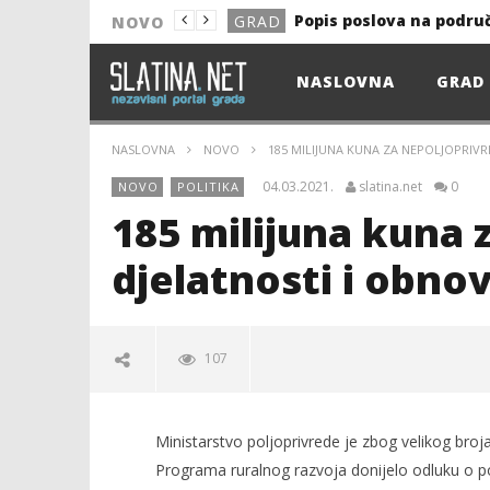
Popis poslova na podru
GRAD
NOVO
NOVO
NASLOVNA
GRAD
Astro Party
NOVO
HEP: Bez struje
GRAD
NASLOVNA
NOVO
185 MILIJUNA KUNA ZA NEPOLJOPRIVR
NOVO
04.03.2021.
slatina.net
0
NOVO
POLITIKA
NOVO
185 milijuna kuna 
KULTURA
djelatnosti i obnov
13. akcija DDK u 2026.
GRAD
Prekid isporuke plina
GRAD
107
Od uboda insekata do 
NOVO
Popis poslova na podru
GRAD
Ministarstvo poljoprivrede je zbog velikog broja
Programa ruralnog razvoja donijelo odluku o 