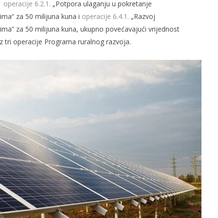
a,
operacije 6.2.1.
„Potpora ulaganju u pokretanje
jima“ za 50 milijuna kuna i
operacije 6.4.1.
„Razvoj
jima” za 50 milijuna kuna, ukupno povećavajući vrijednost
z tri operacije Programa ruralnog razvoja.
slova na području VPŽ
Ljeto donosi bezbrižnu igru, ali
i zdravstvene izazove
t
04.03.2021.
slatina.net