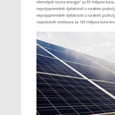
obnovljivih izvora energije“ za 85 milijuna kun
nepoljoprivrednih djelatnosti u ruralnim područ
nepoljoprivrednih djelatnosti u ruralnim područ
raspoloživih sredstava za 185 milijuna kuna kro
TRENUTNO OTVORENO
185 milijuna kuna za
Popis po
nepoljoprivredne djelatnosti i
04.03.2021.
obnovljive izvore energije
slatina.ne
04.03.2021.
slatina.net