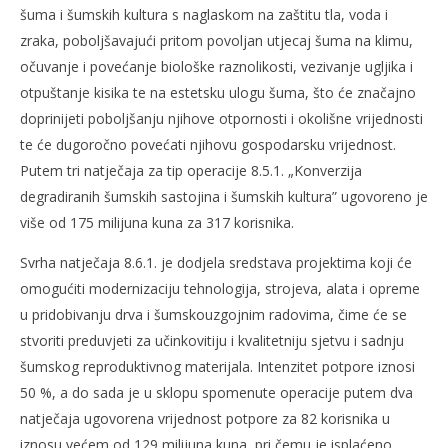
šuma i šumskih kultura s naglaskom na zaštitu tla, voda i
zraka, poboljšavajući pritom povoljan utjecaj šuma na klimu,
očuvanje i povećanje biološke raznolikosti, vezivanje ugljika i
otpuštanje kisika te na estetsku ulogu šuma, što će značajno
doprinijeti poboljšanju njihove otpornosti i okolišne vrijednosti
te će dugoročno povećati njihovu gospodarsku vrijednost.
Putem tri natječaja za tip operacije 8.5.1. „Konverzija
degradiranih šumskih sastojina i šumskih kultura” ugovoreno je
više od 175 milijuna kuna za 317 korisnika.
Svrha natječaja 8.6.1. je dodjela sredstava projektima koji će
omogućiti modernizaciju tehnologija, strojeva, alata i opreme
u pridobivanju drva i šumskouzgojnim radovima, čime će se
stvoriti preduvjeti za učinkovitiju i kvalitetniju sjetvu i sadnju
šumskog reproduktivnog materijala. Intenzitet potpore iznosi
50 %, a do sada je u sklopu spomenute operacije putem dva
natječaja ugovorena vrijednost potpore za 82 korisnika u
iznosu većem od 129 milijuna kuna, pri čemu je isplaćeno