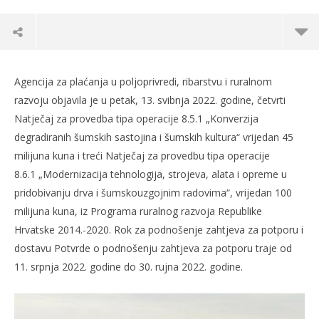
Agencija za plaćanja u poljoprivredi, ribarstvu i ruralnom
razvoju objavila je u petak, 13. svibnja 2022. godine, četvrti
Natječaj za provedba tipa operacije 8.5.1 „Konverzija
degradiranih šumskih sastojina i šumskih kultura“ vrijedan 45
milijuna kuna i treći Natječaj za provedbu tipa operacije
8.6.1 „Modernizacija tehnologija, strojeva, alata i opreme u
pridobivanju drva i šumskouzgojnim radovima“, vrijedan 100
milijuna kuna, iz Programa ruralnog razvoja Republike
Hrvatske 2014.-2020. Rok za podnošenje zahtjeva za potporu i
dostavu Potvrde o podnošenju zahtjeva za potporu traje od
TRENUTNO OTVORENO
11. srpnja 2022. godine do 30. rujna 2022. godine.
Po
145 milijuna kuna za modernizaciju šumarske i
drvoprerađivačke djelatnosti
13.
s
13.05.2022.