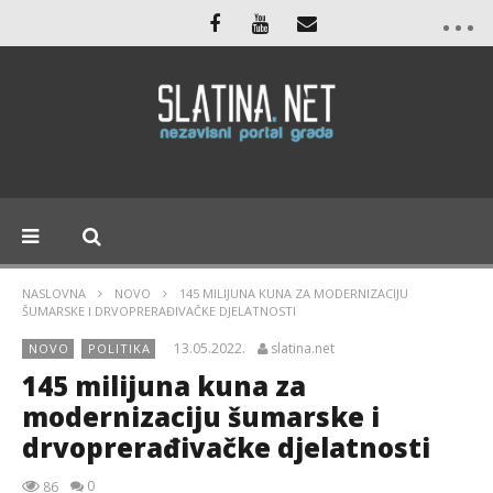
NASLOVNA
NOVO
145 MILIJUNA KUNA ZA MODERNIZACIJU
ŠUMARSKE I DRVOPRERAĐIVAČKE DJELATNOSTI
13.05.2022.
slatina.net
NOVO
POLITIKA
145 milijuna kuna za
modernizaciju šumarske i
drvoprerađivačke djelatnosti
0
86