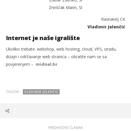
Zrinščak Marin, Sl
Ravnatelj CK
Vladimir Jelenčić
Internet je naše igralište
Ukoliko trebate: webshop, web hosting, cloud, VPS, izradu,
dizajn i održavanje web stranica – obratite nam se sa
povjerenjem –
midnel.hr
TAGOVI:
VLADIMIR JELENČIĆ
PREDHODNI ČLANAK