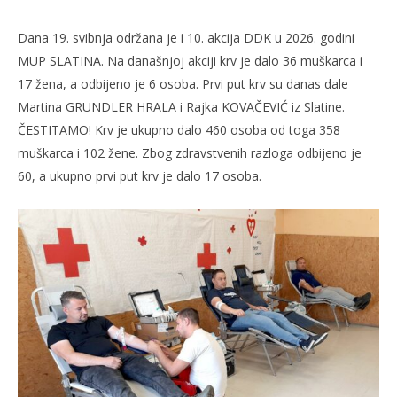
Dana 19. svibnja održana je i 10. akcija DDK u 2026. godini
MUP SLATINA. Na današnjoj akciji krv je dalo 36 muškarca i
17 žena, a odbijeno je 6 osoba. Prvi put krv su danas dale
Martina GRUNDLER HRALA i Rajka KOVAČEVIĆ iz Slatine.
ČESTITAMO! Krv je ukupno dalo 460 osoba od toga 358
muškarca i 102 žene. Zbog zdravstvenih razloga odbijeno je
60, a ukupno prvi put krv je dalo 17 osoba.
TRENUTNO OTVORENO
10. akcija DDK u 2026.
Po
20.05.2026.
20.
slatina.net
s