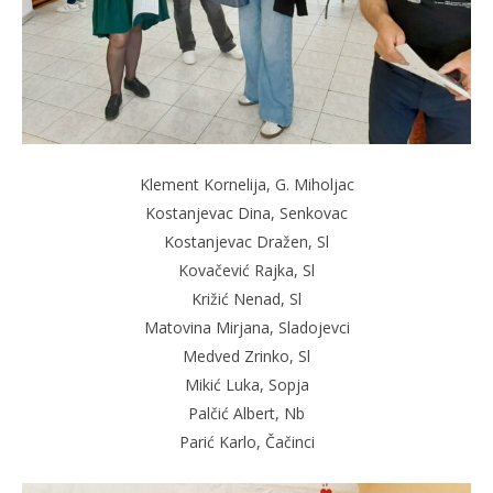
Klement Kornelija, G. Miholjac
Kostanjevac Dina, Senkovac
Kostanjevac Dražen, Sl
Kovačević Rajka, Sl
Križić Nenad, Sl
Matovina Mirjana, Sladojevci
Medved Zrinko, Sl
Mikić Luka, Sopja
Palčić Albert, Nb
Parić Karlo, Čačinci