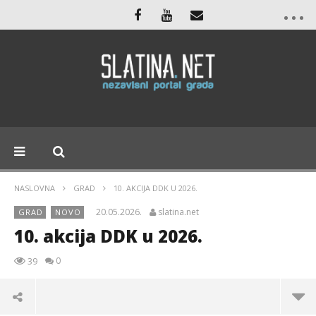
NASLOVNA
GRAD
10. AKCIJA DDK U 2026.
20.05.2026.
slatina.net
GRAD
NOVO
10. akcija DDK u 2026.
0
39