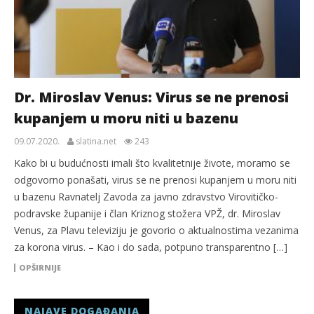
Dr. Miroslav Venus: Virus se ne prenosi
kupanjem u moru niti u bazenu
09.07.2020.
slatina.net
243
Kako bi u budućnosti imali što kvalitetnije živote, moramo se
odgovorno ponašati, virus se ne prenosi kupanjem u moru niti
u bazenu Ravnatelj Zavoda za javno zdravstvo Virovitičko-
podravske županije i član Kriznog stožera VPŽ, dr. Miroslav
Venus, za Plavu televiziju je govorio o aktualnostima vezanima
za korona virus. – Kao i do sada, potpuno transparentno […]
OPŠIRNIJE
NAJAVE DOGAĐANJA