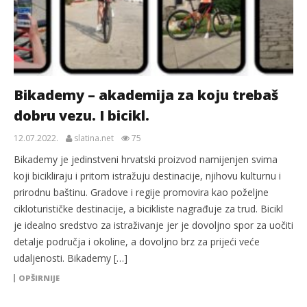
Bikademy – akademija za koju trebaš
dobru vezu. I bicikl.
12.07.2022.
slatina.net
75
Bikademy je jedinstveni hrvatski proizvod namijenjen svima
koji bicikliraju i pritom istražuju destinacije, njihovu kulturnu i
prirodnu baštinu. Gradove i regije promovira kao poželjne
cikloturističke destinacije, a bicikliste nagrađuje za trud. Bicikl
je idealno sredstvo za istraživanje jer je dovoljno spor za uočiti
detalje područja i okoline, a dovoljno brz za prijeći veće
udaljenosti. Bikademy […]
OPŠIRNIJE