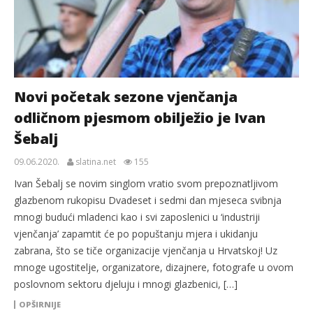
Novi početak sezone vjenčanja
odličnom pjesmom obilježio je Ivan
Šebalj
09.06.2020.
slatina.net
155
Ivan Šebalj se novim singlom vratio svom prepoznatljivom
glazbenom rukopisu Dvadeset i sedmi dan mjeseca svibnja
mnogi budući mladenci kao i svi zaposlenici u ‘industriji
vjenčanja’ zapamtit će po popuštanju mjera i ukidanju
zabrana, što se tiče organizacije vjenčanja u Hrvatskoj! Uz
mnoge ugostitelje, organizatore, dizajnere, fotografe u ovom
poslovnom sektoru djeluju i mnogi glazbenici, […]
OPŠIRNIJE